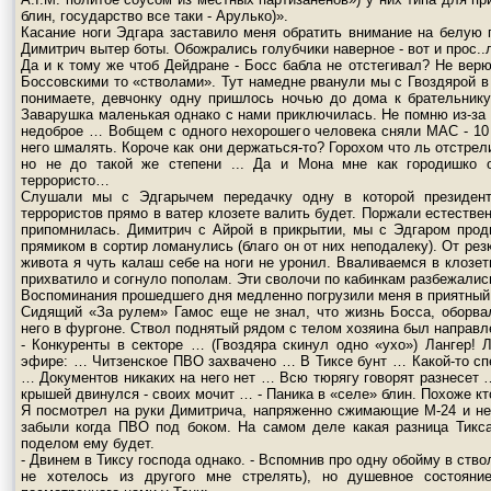
блин, государство все таки - Арулько)».
Касание ноги Эдгара заставило меня обратить внимание на белую
Димитрич вытер боты. Обожрались голубчики наверное - вот и прос..
Да и к тому же чтоб Дейдране - Босс бабла не отстегивал? Не ве
Боссовскими то «стволами». Тут намедне рванули мы с Гвоздярой в 
понимаете, девчонку одну пришлось ночью до дома к брательнику п
Заварушка маленькая однако с нами приключилась. Не помню из-за ч
недоброе … Вобщем с одного нехорошего человека сняли МАС - 10 с
него шмалять. Короче как они держаться-то? Горохом что ль отстре
но не до такой же степени ... Да и Мона мне как городишко 
террористо…
Слушали мы с Эдгарычем передачку одну в которой президент 
террористов прямо в ватер клозете валить будет. Поржали естествен
припомнилась. Димитрич с Айрой в прикрытии, мы с Эдгаром прод
прямиком в сортир ломанулись (благо он от них неподалеку). От рез
живота я чуть калаш себе на ноги не уронил. Вваливаемся в клозет
прихватило и согнуло пополам. Эти сволочи по кабинкам разбежали
Воспоминания прошедшего дня медленно погрузили меня в приятный
Сидящий «За рулем» Гамос еще не знал, что жизнь Босса, оборва
него в фургоне. Ствол поднятый рядом с телом хозяина был направле
- Конкуренты в секторе … (Гвоздяра скинул одно «ухо») Лангер! Л
эфире: … Читзенское ПВО захвачено … В Тиксе бунт … Какой-то спе
… Документов никаких на него нет … Всю тюрягу говорят разнесет
крышей двинулся - своих мочит … - Паника в «селе» блин. Похоже кт
Я посмотрел на руки Димитрича, напряженно сжимающие М-24 и не
забыли когда ПВО под боком. На самом деле какая разница Тикс
поделом ему будет.
- Двинем в Тиксу господа однако. - Вспомнив про одну обойму в ств
не хотелось из другого мне стрелять), но душевное состоян