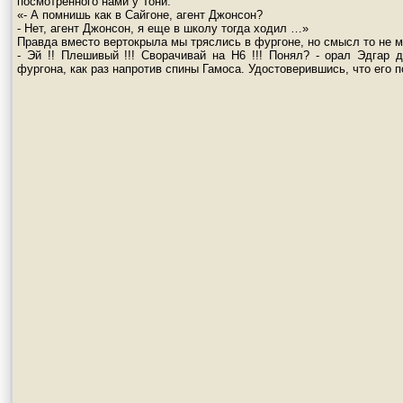
посмотренного нами у Тони:
«- А помнишь как в Сайгоне, агент Джонсон?
- Нет, агент Джонсон, я еще в школу тогда ходил …»
Правда вместо вертокрыла мы тряслись в фургоне, но смысл то не м
- Эй !! Плешивый !!! Сворачивай на Н6 !!! Понял? - орал Эдгар
фургона, как раз напротив спины Гамоса. Удостоверившись, что его 