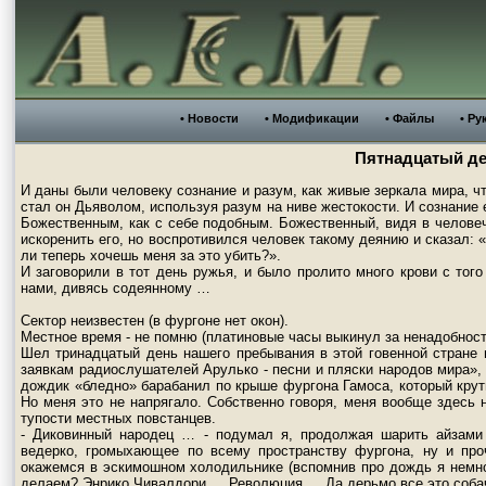
• Новости
• Модификации
• Файлы
• Ру
Пятнадцатый д
И даны были человеку сознание и разум, как живые зеркала мира, ч
стал он Дьяволом, используя разум на ниве жестокости. И сознание 
Божественным, как с себе подобным. Божественный, видя в челове
искоренить его, но воспротивился человек такому деянию и сказал:
ли теперь хочешь меня за это убить?».
И заговорили в тот день ружья, и было пролито много крови с тог
нами, дивясь содеянному …
Сектор неизвестен (в фургоне нет окон).
Местное время - не помню (платиновые часы выкинул за ненадобност
Шел тринадцатый день нашего пребывания в этой говенной стране
заявкам радиослушателей Арулько - песни и пляски народов мира»,
дождик «бледно» барабанил по крыше фургона Гамоса, который крут
Но меня это не напрягало. Собственно говоря, меня вообще здесь н
тупости местных повстанцев.
- Диковинный народец … - подумал я, продолжая шарить айзами 
ведерко, громыхающее по всему пространству фургона, ну и про
окажемся в эскимошном холодильнике (вспомнив про дождь я немног
делаем? Энрико Чивалдори … Революция … Да дерьмо все это собач