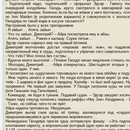
- Тщательней надо, тщательней! – прорычал Эдгар - Гамосу по
очередной колдобины. Гвоздь круто смотрелся в кевларовой ка
кевларовые поножи. Конечно если бы на жбане у него болталась «сп
но Iron Maiden (в укороченном варианте) в совокупности с воло
Гвоздяра по такой жаре в косухе таскается?
Настроение было у всех препаршивое.
- Я забыл … Апять забыл …
- Что ты забыл, Димитрий? – Айра посмотрела ему в айзы.
- Апять забыл … Ражки к калашу. Сорок пятые …
Эдгар смачно харкнул ему на правый ботинок.
Димитрий молчаливо достал «окровав. метат. нож», но подраг
направленный ему в грудь, подтолкнул к убратию сего смертельного
- Что тэбэ? Мнэ плоха без сэстры …
- Вдохни моего выхлопа! – Плевок Гвоздя начал медленно стекать п
- Молодец Димитрий … - Айра отвернулась. Шестьдесят вторых у 
только один. У нее.
Я посмотрел на «удрученно торчавшую» из моего гана обойму и под
- Мне терять нечего и некого. Но люди которые в меня верят (а они
тебе - 2 шарика и фиг один в придачу. Калибр - то был мой однако. 
прорвемся. Не первый раз замужем. У Гвоздя патронов куры не кл
(аля Ганьшин энд Гальперин).
- Командир, не бзди в тумане. Подавай гудки. – Эдгар закурил кося
Через пару секунд полились первые риффы «Hey Joe» Хендрикса. - Х
- Тэнкс, но сейчас чего-то не прет.
Айра надела противогаз. Некурящая.
Димитрич вытер свои шузы об тряпку, валявшуюся под «сидал
предназначавшимся для перевозки мороженного …
Неожиданно Гвоздяра просек одну интересную фишку - «Эта падла 
клоповнике наркоту, а морозильник (который один хрен не работает 
A.I.M. политое соусом из местных партизаненов») у них типа для пр