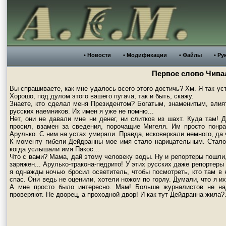
• Новости
• Модификации
• Файлы
• Ру
Первое слово Чив
Вы спрашиваете, как мне удалось всего этого достичь? Хм. Я так уст
Хорошо, под дулом этого вашего пугача, так и быть, скажу.
Знаете, кто сделал меня Президентом? Богатым, знаменитым, вли
русских наемников. Их имен я уже не помню...
Нет, они не давали мне ни денег, ни слитков из шахт. Куда там! 
просил, взамен за сведения, порочащие Мигеля. Им просто понр
Арулько. С ним на устах умирали. Правда, исковеркали немного, да чт
К моменту гибели Дейдранны мое имя стало нарицательным. Стало
когда услышали имя Пакос...
Что с вами? Мама, дай этому человеку воды. Ну и репортеры пошли,
заряжен... Арулько-тракона-педрито! У этих русских даже репортеры ш
я однажды ночью бросил осветитель, чтобы посмотреть, кто там в к
спас. Они ведь не оценили, хотели ножом по горлу. Думали, что я и
А мне просто было интересно. Мам! Больше журналистов не на
проверяют. Не дворец, а проходной двор! И как тут Дейдранна жила?.