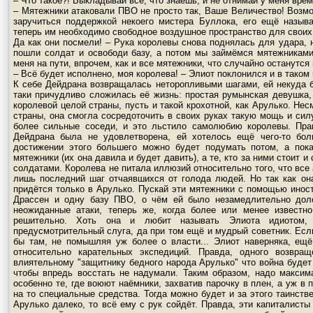
– Что такое?! Выкладывай всё, что знаешь, и не отнимай у меня врем
– Мятежники атаковали ПВО не просто так, Ваше Величество! Возмо
заручиться поддержкой некоего мистера Буллока, его ещё назыв
теперь им необходимо свободное воздушное пространство для своих
Да как они посмели! – Рука королевы снова поднялась для удара, н
пошли солдат и освободи базу, а потом мы займёмся мятежниками
меня на пути, впрочем, как и все мятежники, что случайно останутся
– Всё будет исполнено, моя королева! – Элиот поклонился и в таком 
К себе Дейдрана возвращалась неторопливыми шагами, ей некуда 
таки причудливо сложилась её жизнь: простая румынская девушка,
королевой целой страны, пусть и такой крохотной, как Арулько. Не
страны, она смогла сосредоточить в своих руках такую мощь и силу
более сильные соседи, и это льстило самолюбию королевы. Прав
Дейдрана была не удовлетворена, ей хотелось ещё чего-то бол
достижении этого большего можно будет подумать потом, а пок
мятежники (их она давила и будет давить), а те, кто за ними стоит
солдатами. Королева не питала иллюзий относительно того, что все 
лишь последний шаг отчаявшихся от голода людей. Но так как она 
придётся только в Арулько. Пускай эти мятежники с помощью иност
Драссен и одну базу ПВО, о чём ей было незамедлительно доло
неожиданные атаки, теперь же, когда более или менее известно
решительно. Хоть она и любит называть Элиота идиотом
предусмотрительный слуга, да при том ещё и мудрый советник. Есл
бы там, не помышляя уж более о власти... Элиот наверняка, ещё
относительно карательных экспедиций. Правда, одного возвращ
влиятельному "защитнику бедного народа Арулько" что война будет 
чтобы впредь восстать не надумали. Таким образом, надо максим
особенно те, где воюют наёмники, захватив парочку в плен, а уж в 
на то специальные средства. Тогда можно будет и за этого таинстве
Арулько далеко, то всё ему с рук сойдёт. Правда, эти капиталисты 