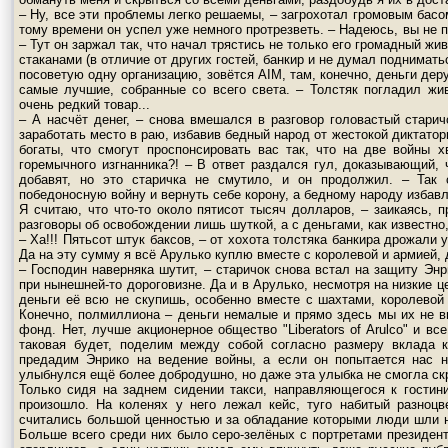
– Ну, все эти проблемы легко решаемы, – загрохотал громовым басом
тому времени он успел уже немного протрезветь. – Надеюсь, вы не 
– Тут он заржал так, что начал трястись не только его громадный жи
стаканами (в отличие от других гостей, банкир и не думал поднимать
посоветую одну организацию, зовётся AIM, там, конечно, деньги дер
самые лучшие, собранные со всего света. – Толстяк погладил жи
очень редкий товар...
– А насчёт денег, – снова вмешался в разговор головастый стари
заработать место в раю, избавив бедный народ от жестокой диктато
богаты, что смогут проспонсировать вас так, что на две войны 
горемычного изгнанника?! – В ответ раздался гул, доказывающий, 
добавят, но это старичка не смутило, и он продолжил. – Так 
победоносную войну и вернуть себе корону, а бедному народу избав
Я считаю, что что-то около пятисот тысяч долларов, – заикаясь, 
разговоры об освобождении лишь шуткой, а с деньгами, как известно,
– Ха!!! Пятьсот штук баксов, – от хохота толстяка банкира дрожали у
Да на эту сумму я всё Арулько куплю вместе с королевой и армией, д
– Господин наверняка шутит, – старичок снова встал на защиту Энр
при нынешней-то дороговизне. Да и в Арулько, несмотря на низкие ц
деньги её всю не скупишь, особенно вместе с шахтами, королево
Конечно, полмиллиона – деньги немалые и прямо здесь мы их не в
фонд. Нет, лучше акционерное общество "Liberators of Arulco" и в
таковая будет, поделим между собой согласно размеру вклада 
предадим Энрико на ведение войны, а если он попытается нас н
улыбнулся ещё более добродушно, но даже эта улыбка не смогла скры
Только сидя на заднем сидении такси, направляющегося к гостини
произошло. На коленях у него лежал кейс, туго набитый разноц
считались большой ценностью и за обладание которыми люди шли 
Больше всего среди них было серо-зелёных с портретами президен