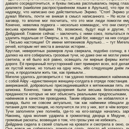
давало сосредоточиться, и буквы письма расплывались перед гла
диалекте (наиболее распространённом языке в Арулько), что при п
надежду, что написано оно действительно Энрико. "Стоп! Энрико у
думал Мигель, почти не вникая в смысл написанного. – Но если он
заговор, то вполне мог посчитать, что это мои люди помогли ем
Конечно, невелика подмога – несколько коммандос, что они смогу
весьма крепкими бойцами. Но, возможно, будут ещё и другие, 
Дейдраной. Главное сейчас – заключить с ними союз, попытаться п
удалить подальше от Омерты, а то, не дай бог, наведут на них солда
– Письмо настоящее! От имени мятежников Арулько... – тут Мигел
речей, которым нет места в анналах истории...
Круглая, невероятных размеров луна сверкала, подобно солнцу, в 
далеко на юге собирались грозовые тучи, но даже они не могли умен
светила, и ей было всё равно, освещать ли мирные фермы жител
дороге. Её призрачный потусторонний свет примирял всех, всё дел
их пустой жизни, но только на одну ночь, ибо следующим днём л
луна, и продолжали жить так, как привыкли...
Мигелю удалось договориться с так удачно появившимися наёмникам
с собой Айру –единственную женщину-солдата в отряде повстанцев. 
американкой, добровольно присоединившейся к мятежникам пять лет
шпионка. Конечно, такие подозрения были весьма безосновате
преданности которых не мог объяснить реальными предпосылками, 
наёмников в качестве проводника. Таким образом, он избавлялся и 
правда, было не совсем актуально, так как наёмники обещали д
питания для повстанцев, но получится ли это у них, вот в чём вопрос.
Тучи заполняли уже полнеба, где-то на юго-западе начались за
Наконец, одна молния ударила в громоотвод дворца в Медуне, з
громовые раскаты, возвещая о том, что грозы уже не избежать...
Дейдрана сидела в своей спальне на кровати и смотрела в окно, о
Она вовсе не собиралась ложиться спать, просто ей хотелось 