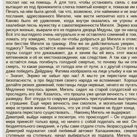
послал нас на помощь. А для того, чтобы установить связь с ва
вытащил из под бронежилета слегка помятый конверт и, помахав им 
Печать на нём была целой, так что, возможно, эти наёмники и не зн
послания, адресованного Мигелю, чем вести непонятно кого к не
Каково было её удивление, когда внутри оказались не угрозы и
хвалебная песнь мужеству и самоотверженности Мигеля. Энрико вза
рискуя жизнью, выкрали его из подвала дворца Медуны, где он нахо
Всё это выглядело очень натурально и не оставляло сомнений в том
ломать эту комедию, только ли чтобы добраться до Мигеля и отомст
или бегстве Мигеля за границу. Или же он действительно уверен
подмогу? Теперь остаётся извечный вопрос: что делать? Если это 
трупы солдат это доказывают, да и зачем бы ей весь этот маск
мятежников и об их местонахождении, как следствие. А так как у ни
и остаётся лишь погибнуть голодной смертью, то почему бы ни отв
смерть, то какая разница, от голода или от пули; а с другой стороны
даже победить Дейдрану. Фатима изобразила на лице улыбку и как м
– Значит, Энрико не забыл про нас! А мы-то уж перестали над
безопасности, а про бедствия своего народа не вспоминает. Хорош
делайте резких движений, повстанцы люди нервные, нечего их пугать!
Медленно тянулось время, Мигель сидел на старой солдатской ко
проследить его бег. Казалось, что прошла уже целая вечность с тех
разведку. Вот откуда-то снаружи раздались приглушённые выстрелы
и страшнее. Ещё через вечность они смолкли, и могильная тишин
мира островок жизни. Казалось, что уж этой тишине не будет конца, 
подвала перестало существовать... Наконец Мигель не выдержал:
Димитрий, выйди наверх и посмотри, что происходит! – Он отдавал 
мера принесёт только вред, но ничего с собой поделать не мог. О
бездеятельного ожидания, и губы сами отдали столь безрассудный п
Димитрий подхватил свой любимый автомат Калашникова, сверкну
ступеньки на ступеньку, начал выбираться из подвала. Мигель п