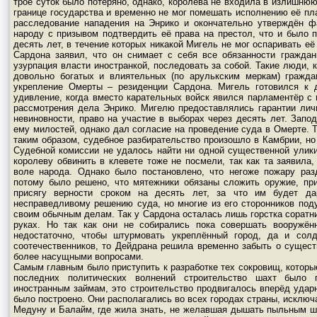
трое суток было потеряно, однако, королева не входила в излишнюю 
границе государства и временно не мог помешать исполнению её пл
расследование нападения на Энрико и окончательно утверждён фа
народу с призывом подтвердить её права на престол, что и было п
десять лет, в течение которых никакой Мигель не мог оспаривать её
Сардона заявил, что он снимает с себя все обязанности гражда
узурпация власти иностранкой, последовать за собой. Такие люди, 
довольно богатых и влиятельных (по арулькским меркам) гражда
укрепление Омерты – резиденции Сардона. Мигель готовился к 
удивление, когда вместо карательных войск явился парламентёр с 
рассмотрения дела Энрико. Мигелю предоставлялись гарантии личн
невиновности, право на участие в выборах через десять лет. Запо
ему милостей, однако дал согласие на проведение суда в Омерте. Т
таким образом, судебное разбирательство произошло в Камбрии, но
Судебной комиссии не удалось найти ни одной существенной улики
королеву обвинить в клевете тоже не посмели, так как та заявила,
воле народа. Однако было постановлено, что негоже пожару раз
потому было решено, что мятежники обязаны сложить оружие, при
присягу верности сроком на десять лет, за что им будет да
несправедливому решению суда, но многие из его сторонников под
своим обычным делам. Так у Сардона осталась лишь горстка соратни
руках. Но так как они не собирались пока совершать вооружён
недостаточно, чтобы штурмовать укреплённый город, да и сол
соотечественников, то Дейдрана решила временно забыть о существ
более насущными вопросами.
Самым главным было приступить к разработке тех сокровищ, которые
последних политических волнений строительство шахт было 
иностранным займам, это строительство продвигалось вперёд уда
было построено. Они располагались во всех городах страны, исключ
Медуну и Балайм, где жила знать, не желавшая дышать пыльным ш