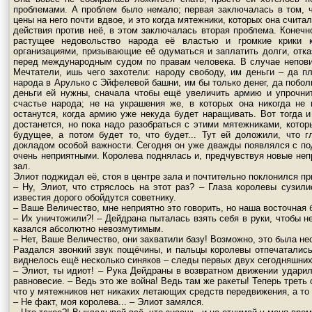
проблемами. А проблем было немало; первая заключалась в том, 
цены на него почти вдвое, и это когда мятежники, которых она счит
действия против неё, в этом заключалась вторая проблема. Конечн
растущее недовольство народа её властью и громкие крики 
организациями, призывающие её одуматься и заплатить долги, отка
перед международным судом по правам человека. В случае непови
Мечтатели, ишь чего захотели: народу свободу, им деньги – да 
народа в Арулько с Эйфелевой башни, им бы только денег, да поболь
деньги ей нужны, сначала чтобы ещё увеличить армию и упрочни
счастье народа; не на украшения же, в которых она никогда не 
останутся, когда армию уже некуда будет наращивать. Вот тогда и
достанется, но пока надо разобраться с этими мятежниками, кото
будущее, а потом будет то, что будет... Тут ей доложили, что 
докладом особой важности. Сегодня он уже дважды появлялся с п
очень неприятными. Королева поднялась и, предчувствуя новые неп
зал.
Элиот поджидал её, стоя в центре зала и почтительно поклонился пр
– Ну, Элиот, что стряслось на этот раз? – Глаза королевы сузил
известия дорого обойдутся советнику.
– Ваше Величество, мне неприятно это говорить, но наша восточная
– Их уничтожили?! – Дейдрана пыталась взять себя в руки, чтобы 
казался абсолютно невозмутимым.
– Нет, Ваше Величество, они захватили базу! Возможно, это была не
Раздался звонкий звук пощёчины, и пальцы королевы отпечаталис
виднелось ещё несколько синяков – следы первых двух сегодняшни
– Элиот, ты идиот! – Рука Дейдраны в возвратном движении ударила
равновесие. – Ведь это же война! Ведь там же ракеты! Теперь треть
что у мятежников нет никаких летающих средств передвижения, а то
– Не факт, моя королева... – Элиот замялся.