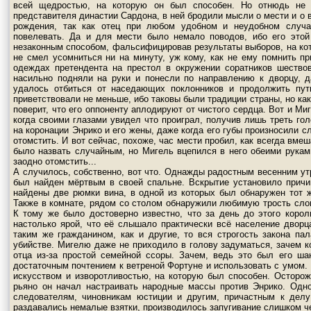
всей щедростью, на которую он был способен. Но отнюдь не
представителя династии Сардона, в ней бродили мысли о мести и о 
рождения, так как отец при любом удобном и неудобном случа
повелевать. Да и для мести было немало поводов, ибо его это
незаконным способом, фальсифицировав результаты выборов, на кот
не смел усомниться ни на минуту, уж кому, как не ему помнить пр
одеждах претендента на престол в окружении соратников шество
насильно подняли на руки и понесли по направлению к дворцу, д
удалось отбиться от наседающих поклонников и продолжить путь
приветствовали не меньше, ибо таковы были традиции страны, но к
поверит, что его оппоненту аплодируют от чистого сердца. Вот и М
когда своими глазами увидел что проиграл, получив лишь треть гол
на коронации Энрико и его жены, даже когда его губы произносили с
отомстить. И вот сейчас, похоже, час мести пробил, как всегда вме
было назвать случайным, но Мигель вцепился в него обеими руками
заодно отомстить...
А случилось, собственно, вот что. Однажды радостным весенним у
был найден мёртвым в своей спальне. Вскрытие установило причи
найдены две рюмки вина, в одной из которых был обнаружен тот ж
Также в комнате, рядом со столом обнаружили любимую трость слон
К тому же было достоверно известно, что за день до этого коро
настолько ярой, что её слышало практически всё население дворца
таким же гражданином, как и другие, то вся строгость закона пал
убийстве. Мигелю даже не приходило в голову задуматься, зачем к
отца из-за простой семейной ссоры. Зачем, ведь это был его ша
достаточным почтением к ветреной Фортуне и использовать с умом. 
искусством и изворотливостью, на которую был способен. Осторож
рьяно он начал настраивать народные массы против Энрико. Одн
следователям, чиновникам юстиции и другим, причастным к делу
раздавались немалые взятки, производилось запугивание слишком ч