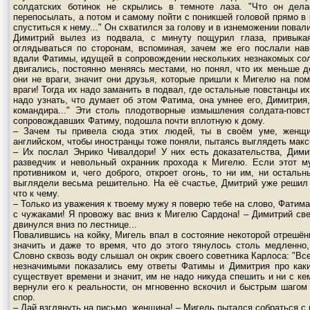
солдатских ботинок не скрылись в темноте лаза. "Что он дел
перепосылать, а потом и самому пойти с поникшей головой прямо в
спуститься к нему..." Он схватился за голову и в изнеможении повали
Димитрий вылез из подвала, с минуту пощурил глаза, привыка
оглядываться по сторонам, вспоминая, зачем же его послали на
вдали Фатимы, идущей в сопровождении нескольких незнакомых солда
двигались, постоянно меняясь местами, но понял, что их меньше д
они не враги, значит они друзья, которые пришли к Мигелю на по
враги! Тогда их надо заманить в подвал, где остальные повстанцы их
надо узнать, что думает об этом Фатима, она умнее его, Димитрия
командира..." Эти столь плодотворные измышления солдата-повст
сопровождавших Фатиму, подошла почти вплотную к дому.
– Зачем ты привела сюда этих людей, ты в своём уме, женщи
английском, чтобы иностранцы тоже поняли, пытаясь выглядеть макс
– Их послал Энрико Чивалдори! У них есть доказательства, Дими
разведчик и невольный охранник прохода к Мигелю. Если этот м
противником и, чего доброго, откроет огонь, то ни им, ни осталь
выглядели весьма решительно. На её счастье, Дмитрий уже решил 
что к чему.
– Только из уважения к твоему мужу я поверю тебе на слово, Фатима
с чужаками! Я провожу вас вниз к Мигелю Сардона! – Димитрий све
двинулся вниз по лестнице...
Повалившись на койку, Мигель впал в состояние некоторой отрешённ
значить и даже то время, что до этого тянулось столь медленно,
Словно сквозь воду слышал он окрик своего советника Карлоса: "Все
незначимыми показались ему ответы Фатимы и Димитрия про каких
существует времени и значит, им не надо никуда спешить и ни с кем
вернули его к реальности, он мгновенно вскочил и быстрым шагом
спор.
– Дай взглянуть на письмо, женщина! – Мигель пытался собраться с 