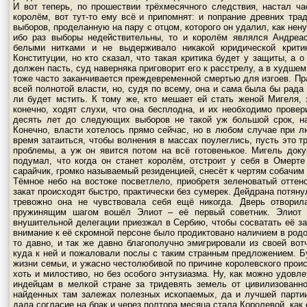
И вот теперь, по прошествии трёхмесячного следствия, настал ч
королём, вот тут-то ему всё и припомнят: и попрание древних тр
выборов, проделанную на пару с отцом, которого он удалил, как нен
ибо раз выборы недействительны, то и королём являлся Андреас
белыми нитками и не выдерживало никакой юридической крити
Конституции, но кто сказал, что такая критика будет у защиты, а 
должен пасть, суд наверняка приговорит его к расстрелу, а в худше
тоже часто заканчивается преждевременной смертью для изгоев. Пр
всей полнотой власти, но, судя по всему, она и сама была бы рада
ли будет мстить. К тому же, кто мешает ей стать женой Мигеля, 
конечно, ходят слухи, что она бесплодна, и их необходимо провери
десять лет до следующих выборов не такой уж большой срок, н
Конечно, власти хотелось прямо сейчас, но в любом случае при 
время затаиться, чтобы волнения в массах поулеглись, пусть это т
проблемы, а уж он явится потом на всё готовенькое. Мигель доку
подумал, что когда он станет королём, отстроит у себя в Омерт
сарайчик, громко называемый резиденцией, снесёт к чертям собачим
Тёмное небо на востоке посветлело, приобретя зеленоватый оттено
закат происходят быстро, практически без сумерек. Дейдрана потянул
тревожно она не чувствовала себя ещё никогда. Дверь отворила
пружинящим шагом вошёл Элиот – её первый советник. Элиот 
внушительной делегации приезжал в Сербию, чтобы сосватать её за
внимание к её скромной персоне было продиктовано наличием в родо
то давно, и так же давно благополучно эмигрировали из своей вот
куда к ней и пожаловали послы с таким странным предложением. Бу
жизни семьи, и ужасно честолюбивой по причине королевского прои
хоть и милостиво, но без особого энтузиазма. Ну, как можно удовл
индейцам в мелкой стране за тридевять земель от цивилизованн
найденных там залежах полезных ископаемых, да и лучшей парти
дала согласие на брак и через полтора месяца стала Королевой, как