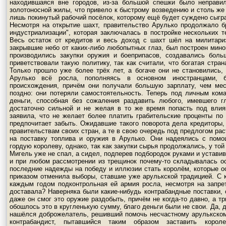
находившаяся вне городов, из-за большой спешки было неправи
золотоносной жилы, что привело к быстрому возведению и столь же
лишь покинутый рабочий посёлок, которому ещё будет суждено сыгр
Несмотря на открытие шахт, правительство Арулько продолжало б
индустриализации", которая заключалась в постройке нескольких
Весь остаток от кредитов и весь доход с шахт шёл на милитар
закрывшие небо от каких-либо любопытных глаз, был построен мино
производились закупки оружия и боеприпасов, создавались бол
приветствовали такую политику, так как считали, что богатая стра
Только прошло уже более трёх лет, а богаче они не становились
Арулько всё росла, пополняясь в основном иностранцами, 
происхождения, причём они получали большую зарплату, чем мес
поздно: они потеряли самостоятельность. Теперь под личным ком
деньги, способная без сожаления раздавить любого, имевшего г
достаточно сильной и не желая в то же время попасть под влия
заявила, что не желает более платить грабительские проценты по
предпочитает забыть. Ожидавшие такого поворота дела кредиторы
правительствам своих стран, а те в свою очередь под предлогом ра
на поставку топлива и оружия в Арулько. Они надеялись с помо
гордую королеву, однако, так как закупки сырья продолжались, у той
Мигель уже не спал, а сидел, подперев подбородок руками и устави
и при любом рассмотрении из трещинок почему-то складывалась ос
последние надежды на победу и иллюзии стать королём, которые о
приказом отменила выборы, ставшие уже арулькской традицией. C 
каждым годом подконтрольная ей армия росла, несмотря на запрет 
доставала? Наверняка были какие-нибудь контрабандные поставки, о
даже он смог это оружие раздобыть, причём не когда-то давно, а т
обошлось это в кругленькую сумму, благо деньги были не свои. Да, д
нашёлся доброжелатель, решивший помочь несчастному арулькскому
контрабандист, пытавшийся таким образом заставить коро