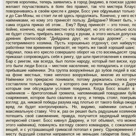
против королевы, теперь заявились в город (видимо, в поисках удов
желают поучаствовать в боях без правил, так что мистера Клау
поворачиваясь в своём кресле к двери, Босс уже обдумывал только
и до Сан-Моны, но стоит ли её здесь продолжать. Конечно, у него е
наёмниками, но кому это принесёт пользу. Дейдране? Может быть, н
сама отдала приказ об этом... Ему? Вред принесёт – это точно, п
бойню, конечно, ещё неизвестно кто победит, но это его сильно осл
не будет стоить прибрать весь город к рукам, а этого нельзя допуск
древних философов: "Дейдрана друг, но выгода дороже", - н
гостеприимного хозяина. Пусть хорошенько отдохнут, сил наберутс
работёнки тем временем припасёт, не терять же такой хороший шанс
обдумал, пока его кресло совершало оборот на сто восемьдесят гра
приказал сопровождать себя к рингу, где шли приготовления к ежен
Бар с рингом, как всегда, был полон народу, который пил виски, к
это были люди Босса – местное население, но попадались и солдат
прибывшие наёмники. Эта группа вооружённых до зубов людей в ка
на фоне местных, тоже неплохо вооружённых, многие из которы
Наёмники это прекрасно понимали, потому держались слегка отч
составляли только бармен, у которого они купили выпивку, и Дарр
которым они обсуждали условия поединка. Когда Босс вошёл в 
наёмников – бритоголовый громила, напоминавший повадками буй
снаряжения, которое было свалено в кучу, и теперь стоял, поигрыв
взгляд: да, никакой победы разума над плотью от такого бойца ожид
вряд ли будет контролировать. Но, видимо, наёмники сильно
максимальную ставку. Что ж, раз он решил быть радушным хозяином,
потешить своё самомнение, правда, получится заурядный мордоб
интересней станет. Босс кивнул Даррену, и тот объявил, что можн
этого наёмника), повинуясь взгляду своего командира, с сожалени
вещей, и с устрашающей гримасой потопал к рингу. Одновременно п
месту будущей схватки направился не меньших габаритов боец. И 