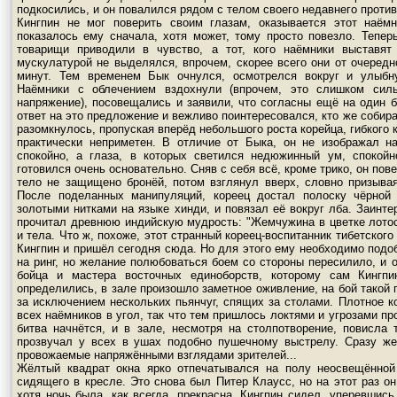
подкосились, и он повалился рядом с телом своего недавнего против
Кингпин не мог поверить своим глазам, оказывается этот наём
показалось ему сначала, хотя может, тому просто повезло. Тепер
товарищи приводили в чувство, а тот, кого наёмники выставят
мускулатурой не выделялся, впрочем, скорее всего они от очередно
минут. Тем временем Бык очнулся, осмотрелся вокруг и улыбн
Наёмники с облечением вздохнули (впрочем, это слишком сил
напряжение), посовещались и заявили, что согласны ещё на один б
ответ на это предложение и вежливо поинтересовался, кто же собира
разомкнулось, пропуская вперёд небольшого роста корейца, гибкого 
практически неприметен. В отличие от Быка, он не изображал н
спокойно, а глаза, в которых светился недюжинный ум, спокой
готовился очень основательно. Сняв с себя всё, кроме трико, он пове
тело не защищено бронёй, потом взглянул вверх, словно призыва
После поделанных манипуляций, кореец достал полоску чёрной 
золотыми нитками на языке хинди, и повязал её вокруг лба. Заинт
прочитал древнюю индийскую мудрость: "Жемчужина в цветке лотос
и тела. Что ж, похоже, этот странный кореец-воспитанник тибетског
Кингпин и пришёл сегодня сюда. Но для этого ему необходимо подоб
на ринг, но желание полюбоваться боем со стороны пересилило, и 
бойца и мастера восточных единоборств, которому сам Кингпин
определились, в зале произошло заметное оживление, на бой такой
за исключением нескольких пьянчуг, спящих за столами. Плотное ко
всех наёмников в угол, так что тем пришлось локтями и угрозами пр
битва начнётся, и в зале, несмотря на столпотворение, повисла т
прозвучал у всех в ушах подобно пушечному выстрелу. Сразу же
провожаемые напряжёнными взглядами зрителей...
Жёлтый квадрат окна ярко отпечатывался на полу неосвещённой 
сидящего в кресле. Это снова был Питер Клаусс, но на этот раз он
хотя ночь была, как всегда, прекрасна. Кингпин сидел, уперевшис