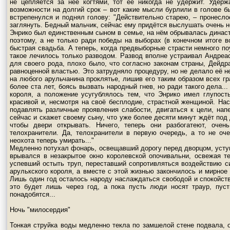
не цепляется за неё когтями, тот её никогда не удержит. Удерж
возможности на долгий срок – вот какие мысли бурлили в голове бы
встрепенулся и поднял голову: "Действительно старею, – пронеслос
заглянуть. Бедный мальчик, сейчас ему придётся выслушать очень не
Энрико был единственным сыном в семье, на нём обрывалась династи
поэтому, а не только ради победы на выборах (в конечном итоге в
быстрая свадьба. А теперь, когда предвыборные страсти немного по
такое лечилось только разводом. Развод вполне устраивал Андреа
для своего рода, плохо было, что согласно законам страны, Дейд
равноценной властью. Это затрудняло процедуру, но не делало её н
на любого арульчанина проклятье, лишив его таким образом всех г
более ста лет, боясь вызвать народный гнев, но ради такого дела.
короля, а положение усугублялось тем, что Энрико имел глупост
красивой и, несмотря на своё бесплодие, страстной женщиной. На
подавлять различные проявления слабости, двигаться к цели, на
сейчас и скажет своему сыну, что уже более десяти минут ждёт под
чтобы двери открывать. Ничего, теперь они разбогатеют, очен
телохранители. Да, телохранители в первую очередь, а то не оче
неохота теперь умирать..."
Медленно потухал фонарь, освещавший дорогу перед дворцом, уступ
врывался в незакрытое окно королевской опочивальни, освежая т
успевший остыть труп, переставший сопротивляться воздействию си
арулькского короля, а вместе с этой жизнью закончилось и мирное
Лишь один год осталось народу наслаждаться свободой и спокойств
это будет лишь через год, а пока пусть люди носят траур, пу
понадобятся...
Ночь "милосердия"
Тонкая струйка воды медленно текла по замшелой стене подвала, 