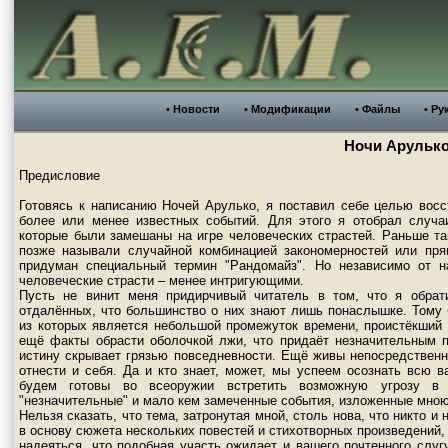
• Новости
• Модификации
• Файлы
• Ру
Ночи Арульк
Предисловие
Готовясь к написанию Ночей Арулько, я поставил себе целью вос
более или менее известных событий. Для этого я отобрал случаи
которые были замешаны на игре человеческих страстей. Раньше та
позже называли случайной комбинацией закономерностей или пр
придуман специальный термин "Рандомайз". Но независимо от н
человеческие страсти – менее интригующими.
Пусть не винит меня придирчивый читатель в том, что я обрат
отдалённых, что большинство о них знают лишь понаслышке. Тому
из которых является небольшой промежуток времени, проистёкший 
ещё факты обрасти оболочкой лжи, что придаёт незначительным п
истину скрывает грязью повседневности. Ещё живы непосредственн
отнести и себя. Да и кто знает, может, мы успеем осознать всю в
будем готовы во всеоружии встретить возможную угрозу в 
"незначительные" и мало кем замеченные события, изложенные мною
Нельзя сказать, что тема, затронутая мной, столь нова, что никто и
в основу сюжета нескольких повестей и стихотворных произведений, 
надеяться, что подобная участь ожидает и вашего почтенного слуг