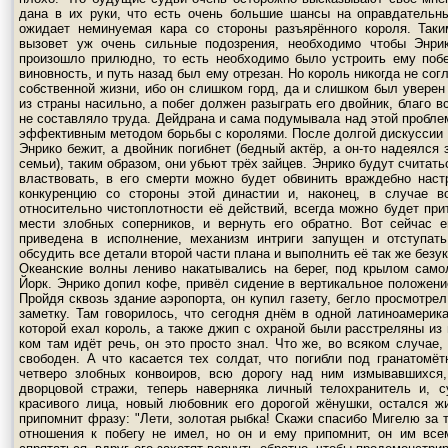
дана в их руки, что есть очень большие шансы на оправдательны
ожидает неминуемая кара со стороны разъярённого короля. Таки
вызовет уж очень сильные подозрения, необходимо чтобы Энри
произошло прилюдно, то есть необходимо было устроить ему побе
виновность, и путь назад был ему отрезан. Но король никогда не со
собственной жизни, ибо он слишком горд, да и слишком был уверен 
из страны насильно, а побег должен разыграть его двойник, благо в
не составляло труда. Дейдрана и сама подумывала над этой проблем
эффективным методом борьбы с королями. После долгой дискуссии о
Энрико бежит, а двойник погибнет (бедный актёр, а он-то надеялся
семьи), таким образом, они убьют трёх зайцев. Энрико будут считат
властвовать, в его смерти можно будет обвинить враждебно наст
конкуренцию со стороны этой династии и, наконец, в случае во
относительно чистоплотности её действий, всегда можно будет пр
мести злобных соперников, и вернуть его обратно. Вот сейчас 
приведена в исполнение, механизм интриги запущен и отступат
обсудить все детали второй части плана и выполнить её так же безук
Океанские волны лениво накатывались на берег, под крылом сам
Йорк. Энрико допил кофе, привёл сидение в вертикальное положение
Пройдя сквозь здание аэропорта, он купил газету, бегло просмотре
заметку. Там говорилось, что сегодня днём в одной латиноамерика
которой ехал король, а также джип с охраной были расстреляны из
ком там идёт речь, он это просто знал. Что же, во всяком случае
свободен. А что касается тех солдат, что погибли под гранатомё
четверо злобных конвоиров, всю дорогу над ним измывавшихся,
дворцовой стражи, теперь наверняка личный телохранитель и, 
красивого лица, новый любовник его дорогой жёнушки, остался ж
припомнит фразу: "Лети, золотая рыбка! Скажи спасибо Мигелю за т
отношения к побегу не имел, но он и ему припомнит, он им все