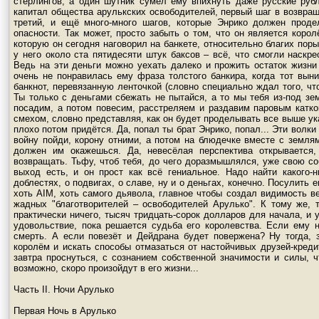
стерлингов, а один шутник сумел ему впихнуть даже русские руб
капитал общества арулькских освободителей, первый шаг в возвраще
третий, и ещё много-много шагов, которые Энрико должен проде
опасности. Так может, просто забыть о том, что он является коро
которую он сегодня наговорил на банкете, относительно благих пор
у него около ста пятидесяти штук баксов – всё, что смогли наскр
Ведь на эти деньги можно уехать далеко и прожить остаток жизни 
очень не понравилась ему фраза толстого банкира, когда тот вын
банкнот, перевязанную ленточкой (словно специально ждал того, чт
Ты только с деньгами сбежать не пытайся, а то мы тебя из-под зем
посадим, а потом повесим, расстреляем и раздавим паровым катком
смехом, словно представляя, как он будет проделывать все выше ук
плохо потом придётся. Да, попал ты брат Энрико, попал... Эти волки 
войну пойди, корону отними, а потом на блюдечке вместе с землям
должен им окажешься. Да, невесёлая перспектива открывается,
возвращать. Тьфу, чтоб тебя, до чего доразмышлялся, уже свою соб
выход есть, и он прост как всё гениальное. Надо найти какого-
доблестях, о подвигах, о славе, ну и о деньгах, конечно. Посулить
хоть AIM, хоть самого дьявола, главное чтобы создал видимость в
жадных "благотворителей – освободителей Арулько". К тому же, 
практически ничего, тысяч тридцать-сорок долларов для начала, и 
удовольствие, пока решается судьба его королевства. Если ему не
смерть. А если повезёт и Дейдрана будет повержена? Ну тогда, з
королём и искать способы отмазаться от настойчивых друзей-кредит
завтра проснуться, с сознанием собственной значимости и силы, ч
возможно, скоро произойдут в его жизни...
Часть II. Ночи Арулько
Первая Ночь в Арулько