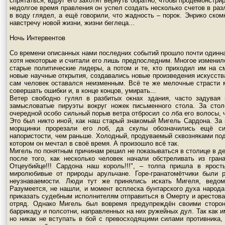
спрятаться, вдруг его захотят вернуть обратно, чтобы продемонстри
недолгое время правления он успел создать несколько счетов в разл
в воду глядел, а ещё говорили, что жадность – порок. Энрико ском
навстречу новой жизни, жизни беглеца...
Ночь Интервентов
Со времени описанных нами последних событий прошло почти одинна
хотя некоторые и считали его лишь предпоследним. Многое изменил
старые политические лидеры, а потом и те, кто приходил им на с
новые научные открытия, создавались новые произведения искусств
сам человек оставался неизменным. Всё те же мелочные страсти м
совершать ошибки и, в конце концов, умирать...
Ветер свободно гулял в разбитых окнах здания, часто задувая
замысловатые пируэты вокруг ножек письменного стола. За стол
очередной особо сильный порыв ветра отбросил со лба его волосы, 
Это был никто иной, как наш старый знакомый Мигель Сардона. За 
морщинки прорезали его лоб, да скулы обозначились ещё с
напористости, чем раньше. Холодный, продуваемый сквозняками подв
котором он мечтал в своё время. А произошло всё так.
Мигель по понятным причинам решил не показываться в столице в ден
после того, как несколько человек начали обстреливать из гран
Отцеубийце!!! Сардона наш король!!!", – толпа пришла в ярост
миролюбивые от природы арульчане. Горе-гранатомётчики были 
неузнаваемости. Люди тут же принялись искать Мигеля, ведо
Разумеется, не нашли, и момент всплеска бунтарского духа народ
приказать судебным исполнителям отправиться в Омерту и арестова
отряд. Однако Мигель был вовремя предупреждён своими сторонн
баррикаду и полсотни, направленных на них ружейных дул. Так как и
но никак не вступать в бой с превосходящими силами противника, 