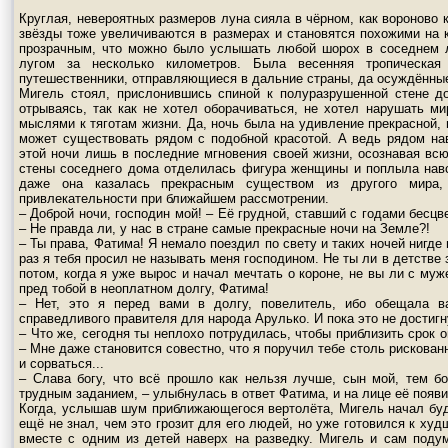
Круглая, невероятных размеров луна сияла в чёрном, как вороново 
звёзды тоже увеличиваются в размерах и становятся похожими на 
прозрачным, что можно было услышать любой шорох в соседнем л
лугом за несколько километров. Была весенняя тропическая
путешественники, отправляющиеся в дальние страны, да осуждённые
Мигель стоял, прислонившись спиной к полуразрушенной стене до
отрываясь, так как не хотел оборачиваться, не хотел нарушать ми
мыслями к тяготам жизни. Да, ночь была на удивление прекрасной, н
может существовать рядом с подобной красотой. А ведь рядом на
этой ночи лишь в последние мгновения своей жизни, осознавая вс
стены соседнего дома отделилась фигура женщины и поплыла нав
даже она казалась прекрасным существом из другого мира,
привлекательности при ближайшем рассмотрении.
– Доброй ночи, господин мой! – Её грудной, ставший с годами бесц
– Не правда ли, у нас в стране самые прекрасные ночи на Земле?!
– Ты права, Фатима! Я немало поездил по свету и таких ночей нигде 
раз я тебя просил не называть меня господином. Не ты ли в детстве
потом, когда я уже вырос и начал мечтать о короне, не вы ли с м
пред тобой в неоплатном долгу, Фатима!
– Нет, это я перед вами в долгу, повелитель, ибо обещала в
справедливого правителя для народа Арулько. И пока это не достигн
– Что же, сегодня ты неплохо потрудилась, чтобы приблизить срок 
– Мне даже становится совестно, что я поручил тебе столь рискованн
и сорваться...
– Слава богу, что всё прошло как нельзя лучше, сын мой, тем б
трудным заданием, – улыбнулась в ответ Фатима, и на лице её появи
Когда, услышав шум приближающегося вертолёта, Мигель начал буди
ещё не знал, чем это грозит для его людей, но уже готовился к ху
вместе с одним из детей наверх на разведку. Мигель и сам поду