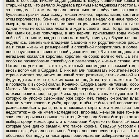
вместе со сверстниками ходил добывать шкуру священной кошки д
старший брат, что делало Андреаса прямым наследником престола, 
за народом. Потом следовало несколько лет обучения за границ
бушевала практически всюду, лишая жизней, перемалывая, как гиган
этом королевстве. Конечно, не реже чем раз в неделю в небе прон
смерть, да на горизонте появлялись патрульные или транспортные к
одной мины не осталось лежать и ждать своего часа. Тогда, во вре
Они были бешено популярны, в них верили, приписывая годы мирно
война была рядом, когда она могла в любую минуту обрушиться на 
поднялись, земельные владения Сардона и их родственников расш
да и сама жизнь из размеренной и спокойной превратилась в более
вся популярность воинственной династии, ещё быстрее подошли 
негаданно оказался королём, королём на сорок долгих лет. За эт
особо не разнообразил спокойную и размеренную жизнь в стране, что 
Потом наступил он – этот суматошный восемьдесят восьмой год, 
вновь вспомнил о Сардона. В них начали признавать носителей новой
страна сможет подняться на новый этап развития, стать сильной и 
будут идти за тем, кто, как им кажется, ведёт их, пусть даже этот 
в пропасть с высокой скалы. Конечно, Сардона были не такими, осо
Мигель. Молодой, красивый, полный энергии, готовый к борьбе и из
плохим правителем, но для Чивалдори он был лишь конкурентом. В
которую он упорно сдерживал уже сорок лет, теперь он желал влас
был не менее красив и умён, правда, в нём не было той напористо
развивающейся страны, но кто помешает скрыть эти маленькие нед
недостаток – он не имел наследников, впрочем, жены он ещё тоже н
занялся в срочном порядке его отец. Жену подобрали быстро, так ка
выбора среди желающих стать королевой Арулько не было. Ей оказ
которые уже давно забыли, что такое корона. Свадьбу устроили
пышностью, буквально споив всё взрослое население страны... Что 
обошлось без подкупа некоторых председателей избирательных комис