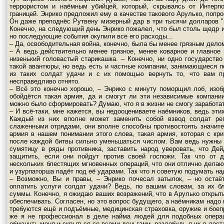
террористом и наёмным убийцей, который, скрываясь от Интерп
границей. Энрико предложил ему в качестве такового Арулько, попро
Он даже преподнёс Рутвену мизерный дар в три тысячи долларов "н
Конечно, на следующий день Энрико пожалел, что был столь щедр и
но последующие события окупили все его расходы...
– Да, освободительная война, конечно, была бы менее грязным делом
– А ведь действительно менее грязное, менее коварное и главное
низенький головастый старикашка. – Конечно, ни одно государств
такой авантюры, но ведь есть и частные компании, занимающиеся п
из таких солдат удачи и с их помощью вернуть то, что вам п
несправедливо отнято.
– Всё это конечно хорошо, – Энрико с минуту поморщил лоб, изо
обойдётся такая армия, да и смогут ли эти независимые компани
можно было сформировать? Думаю, что я в жизни не смогу заработат
– И всё-таки, мне кажется, вы недооцениваете наёмников, ведь эти
Каждый из них вполне может заменить собой взвод солдат ре
слаженными отрядами, они вполне способны противостоять значите
армия в нашем понимании этого слова, такая армия, которая с кри
после каждой битвы сильно уменьшаться числом. Вам ведь нужны 
сумятицу в ряды противника, заставить народ уверовать, что Де
защитить, если они пойдут против своей госпожи. Так что от д
нескольких блестящих мгновенных операций, что они отлично делаю
и узурпаторша падёт под её ударами. Так что я советую подумать н
– Возможно, Вы и правы, – Энрико почесал затылок, – но остаёт
оплатить услуги солдат удачи? Ведь, по вашим словам, за их б
суммы. Конечно, я ожидаю ваших возражений, что в Арулько открыты
обеспечивать. Согласен, но это вопрос будущего, а наёмникам надо
требуются ещё и подъёмные, медицинская страховка, оружие и боепри
же я не профессионал в деле найма людей для подобных операци
обмануть меня и скрыться со всеми деньгами, раздобудь я их в дост