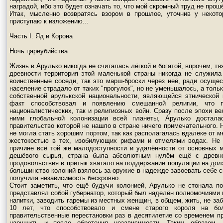
наградой, ибо это будет означать то, что мой скромный труд не прош
Итак, мысленно возвратясь взором в прошлое, уточнив у некот
приступаю к изложению...
Часть I. Яд и Корона
Ночь цареубийства
Жизнь в Арулько никогда не считалась лёгкой и богатой, впрочем, т
древности территория этой маленькой страны никогда не служила
воинственные соседи, так это марш-броски через неё, ради осущес
население страдало от таких "прогулок", но не уменьшалось, а тол
собственной арулькской национальности, являющейся этнической
факт способствовал и появлению смешанной религии, что п
националистических, так и религиозных войн. Сразу после эпохи в
ними глобальной колонизации всей планеты, Арулько достала
правительство которой не нашло в стране ничего примечательного. 
не могла стать хорошим портом, так как располагалась вдалеке от 
жестокостью в тех, изобилующих рифами и отмелями водах. Не 
причине всё той же малодоступности и удалённости от основных м
дешёвого сырья, страна была абсолютным нулём ещё с древно
продовольствия в притык хватало на поддержание популяции на долж
большинство колоний взялось за оружие в надежде завоевать себе св
получила независимость бескровно.
Стоит заметить, что ещё будучи колонией, Арулько не стонала п
представлял собой губернатор, который был наделён полномочиями 
напитки, заводить гаремы из местных женщин, в общем, жить, не за
10 лет, что способствовало и смене старого короля на бол
правительственные перестановки раз в десятилетие со временем п
нарушить и после обретения независимости. Таким образом, 