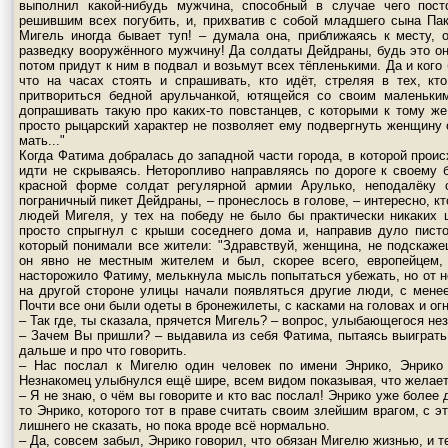
выполнил какой-нибудь мужчина, способный в случае чего пост
решившим всех погубить, и, прихватив с собой младшего сына Па
Мигель иногда бывает туп! – думала она, приближаясь к месту, 
разведку вооружённого мужчину! Да солдаты Дейдраны, будь это они
потом придут к ним в подвал и возьмут всех тёпленькими. Да и кого 
что на часах стоять и спрашивать, кто идёт, стреляя в тех, к
притвориться бедной арульчанкой, ютящейся со своим маленьки
допрашивать такую про каких-то повстанцев, с которыми к тому же
просто рыцарский характер не позволяет ему подвергнуть женщину о
мать..."
Когда Фатима добралась до западной части города, в которой прои
идти не скрываясь. Неторопливо направляясь по дороге к своему 
красной форме солдат регулярной армии Арулько, неподалёку 
пограничный пикет Дейдраны, – пронеслось в голове, – интересно, к
людей Мигеля, у тех на победу не было бы практически никаких 
просто спрыгнул с крыши соседнего дома и, направив дуло писто
который понимали все жители: "Здравствуй, женщина, не подскаже
он явно не местным жителем и был, скорее всего, европейцем, 
насторожило Фатиму, мелькнула мысль попытаться убежать, но от не
на другой стороне улицы начали появляться другие люди, с мене
Почти все они были одеты в бронежилеты, с касками на головах и о
– Так где, ты сказала, прячется Мигель? – вопрос, улыбающегося н
– Зачем Вы пришли? – выдавила из себя Фатима, пытаясь выиграть 
дальше и про что говорить.
– Нас послал к Мигелю один человек по имени Энрико, Энрико 
Незнакомец улыбнулся ещё шире, всем видом показывая, что желает 
– Я не знаю, о чём вы говорите и кто вас послал! Энрико уже более д
то Энрико, которого тот в праве считать своим злейшим врагом, с э
лишнего не сказать, но пока вроде всё нормально.
– Да, совсем забыл, Энрико говорил, что обязан Мигелю жизнью, и т