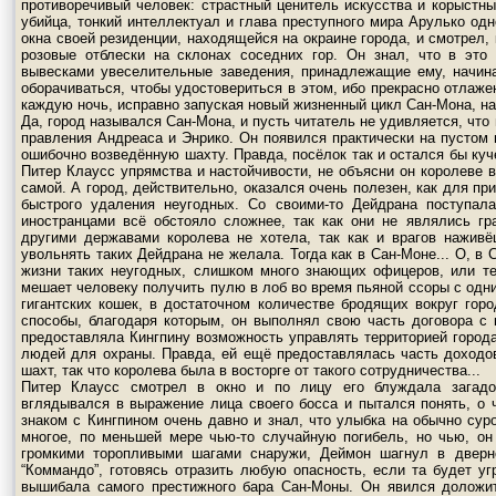
противоречивый человек: страстный ценитель искусства и корыстн
убийца, тонкий интеллектуал и глава преступного мира Арулько одн
окна своей резиденции, находящейся на окраине города, и смотрел,
розовые отблески на склонах соседних гор. Он знал, что в эт
вывесками увеселительные заведения, принадлежащие ему, начин
оборачиваться, чтобы удостовериться в этом, ибо прекрасно отлаже
каждую ночь, исправно запуская новый жизненный цикл Сан-Мона, на
Да, город назывался Сан-Мона, и пусть читатель не удивляется, что
правления Андреаса и Энрико. Он появился практически на пустом м
ошибочно возведённую шахту. Правда, посёлок так и остался бы куч
Питер Клаусс упрямства и настойчивости, не объясни он королеве 
самой. А город, действительно, оказался очень полезен, как для п
быстрого удаления неугодных. Со своими-то Дейдрана поступала
иностранцами всё обстояло сложнее, так как они не являлись г
другими державами королева не хотела, так как и врагов наживё
увольнять таких Дейдрана не желала. Тогда как в Сан-Моне... О, 
жизни таких неугодных, слишком много знающих офицеров, или те
мешает человеку получить пулю в лоб во время пьяной ссоры с одни
гигантских кошек, в достаточном количестве бродящих вокруг горо
способы, благодаря которым, он выполнял свою часть договора с
предоставляла Кингпину возможность управлять территорией город
людей для охраны. Правда, ей ещё предоставлялась часть доходо
шахт, так что королева была в восторге от такого сотрудничества...
Питер Клаусс смотрел в окно и по лицу его блуждала загадо
вглядывался в выражение лица своего босса и пытался понять, о 
знаком с Кингпином очень давно и знал, что улыбка на обычно сур
многое, по меньшей мере чью-то случайную погибель, но чью, он
громкими торопливыми шагами снаружи, Деймон шагнул в двер
“Коммандо”, готовясь отразить любую опасность, если та будет уг
вышибала самого престижного бара Сан-Моны. Он явился доложи