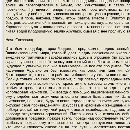
длительной кампании, хорошо, что она предвидела подобный пово
армии на переподготовку в Альму, что, собственно, и стало п
противника. Ну ничего, теперь настала её пора действовать, т
республике, у неё ещё есть несколько козырных тузов в рукаве, но п
поздно, и пора, наконец, спать, чтобы завтра вместе с Элиотом р
быстрой, эффективной и принесёт им немалую выгоду, а теперь спать
Королева зевнула и повалилась на кровать, мгновенно засыпая под
питая водой плодородную землю Арулько, смывая с неё пролитую за 
Ночь Сокровищ
Это был город-бар, город-бордель, город-казино, единственны
"цивилизованного" мира, который даёт людям бесконечное число 
ежедневно тратились и зарабатывались здесь в огромном (по арульк
заранее уверен, принесёт ли ему завтрашний день богатство или нищ
будущее с улыбкой, ибо был в нём уверен на все сто процентов. Эт
населения Арулько он был известен, как Босс или Кингпин. Он
боготворили те, кто на него работал, и боялись и уважали все остал
Солнце только что село за горизонт, с гор потянул прохладный вет
очередной тропической ночью, красотами, о которых столь много 
любимом кресле и потягивал сок папайя, так как никогда не уп
использовал наркотики. Он всегда с помощью вышеперечисленного 
ему уподобляться таким людям, если он может быть выше них. Зато
в человеке, не важно, будь то вещи, сделанные человеческими рука
окружал себя произведениями искусства и красивыми женщинами. И
победа достаётся тому, чей разум сможет возобладать над жест
свободу отсутствием ограничений. Питер и сам был отличным бойц
добиваясь в поединке, прежде всего, победы над собственным телом
любовь к прекрасному в человеке, он никогда не гнушался лишить 
что имели глупость оказаться на его пути к достижению поста