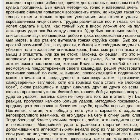
вылился в кровавое избиение, причём доставалось в основном его б
кулака противника, Бык начал методично, точно и наверняка очень 
противник сначала попытался возобновить атаку, но каждая такая п
теперь стоял и только старался уклониться или отвести удары.
окровавленном лице стали с трудом различаться нос и глаза, он вс
успел сделать и шага, как точный хук в висок уложил его на по
лежащему удар локтём между лопаток. Удар был настолько силён, 
они слышали звук лопающихся рёбер и треск переломанного позвоноч
был мёртв, а изо рта его вытекала тонкая струйка крови. Бык же 
простой разминкой (как, в сущности, и было) и с победным видом с
убирали тело и засыпали опилками кровь, Босс смотрел на Быка и 
мышц и отомстить, или же не стоит. Наконец, он решил, что это н
человеком (почти все, кто сражался на ринге, были приезжими
эстетического наслаждения, которое Клаусс искал в любой схват
несмотря на предостережения своего командира, решил участвоват
противник равный по силе, и, видимо, превосходящий в подвижност
может отличаться от предыдущего только результатом. Противники 
самоуверенных взглядов, хотя его гримаса была столь же злобной
боем", снова разошлись и вдруг кинулись друг на друга со всем
схватка проходила уже на близкой дистанции, бойцы, кружась вокруг
удар за ударом, пытаясь сами не получить того же в ответ. Тут Б
реакции, пропуская намного больше ударов, методично покрываяс
предыдущего соперника и бросился наутёк, причём первые два ша
Противник, считая, что победа у него уже в кармане, с радостн
неповоротливого наёмника, но его удары на бегу в спину были сл
Тогда боец ещё более увеличил скорость, забыв, что находится не на 
и поплатился. Мощнейший удар с разворота открытой кистью,
дополнивший его апперкот выбили немало искр из глаз оторопевшег
свои руки, но не успел, так как прямой в челюсть отправил его в н
грома в узком ущелье, хотел произвести такое же мастерское д