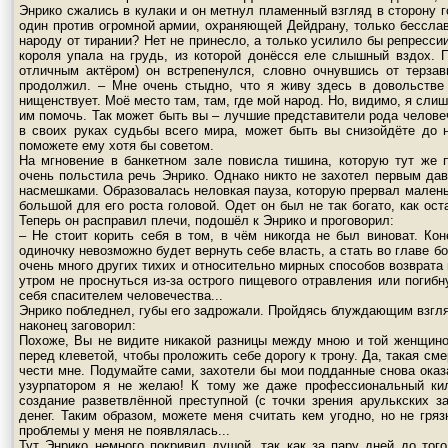
Энрико сжались в кулаки и он метнул пламенный взгляд в сторону г
один против огромной армии, охраняющей Дейдрану, только бесслав
народу от тирании? Нет не принесло, а только усилило бы репресси
короля упала на грудь, из которой донёсся еле слышный вздох. П
отличным актёром) он встрепенулся, словно очнувшись от терза
продолжил. – Мне очень стыдно, что я живу здесь в довольстве 
нищенствует. Моё место там, там, где мой народ. Но, видимо, я сли
им помочь. Так может быть вы – лучшие представители рода челов
в своих руках судьбы всего мира, может быть вы снизойдёте до 
поможете ему хотя бы советом.
На мгновение в банкетном зале повисла тишина, которую тут же 
очень польстила речь Энрико. Однако никто не захотел первым дав
насмешками. Образовалась неловкая пауза, которую прервал мален
большой для его роста головой. Одет он был не так богато, как ос
Теперь он расправил плечи, подошёл к Энрико и проговорил:
– Не стоит корить себя в том, в чём никогда не был виноват. Ко
одиночку невозможно будет вернуть себе власть, а стать во главе б
очень много других тихих и относительно мирных способов возврата
утром не проснуться из-за острого пищевого отравления или погиб
себя спасителем человечества...
Энрико побледнел, губы его задрожали. Пройдясь блуждающим взгляд
наконец заговорил:
Похоже, Вы не видите никакой разницы между мною и той женщиной
перед клеветой, чтобы проложить себе дорогу к трону. Да, такая см
чести мне. Подумайте сами, захотели бы мои подданные снова оказ
узурпатором я не желаю! К тому же даже профессиональный кил
создание разветвлённой преступной (с точки зрения арулькских за
денег. Таким образом, можете меня считать кем угодно, но не гр
проблемы у меня не появлялась...
Тут Энрико немного покривил душой, так как за пару дней до то