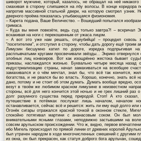
шиворот мужчине, который, казалось, не обращал на неё никакого 
смахивая в сторону слипшиеся на лбу волосы. В конце коридора п
напротив массивной стальной двери, на которую смотрел узник. 
дверного проёма показалась улыбающаяся физиономия.
– Карета подана, Ваше Величество. – Вошедший попытался изобра
гримаса.
– Куда вы меня повезёте, ведь суд только завтра?! – вскричал Эн
вскакивая на ноги с перекошенным от ужаса лицом.
– А вот это уже нам решать, отцеубийца! – процедил сквозь 
"посетителем", и отступил в сторону, чтобы дать дорогу ещё троим а
Лимузин бесшумно катил по дороге, изредка подпрыгивая на
расплывчатыми кругами просвечивали звёзды... Энрико отвернулся о
злобных лиц конвоиров. Вот как изощрённо жестока бывает судь
приказы, наслаждался жизнью. Буквально четыре месяца назад о
индустриализацию страны, начал замахиваться на всеобщее счаст
замахивался и о чём мечтал, знал бы, что всё так кончится, ж
богатства, и не рвался бы во власть. Хорошо, конечно, знать всё 
дано, потому и не стоит об этом думать. Думать вообще вредно, ос
везут в твоём же любимом красном лимузине в неизвестном напра
стороны, всё для него кончится этой ночью и не грех лишний раз о
долг разумного существа перед природой. Стоп! А кто сказал, 
путешествие в потёмках послужат лишь началом, началом но
останавливается, сейчас всё и решится: жить ли ему ещё долго или н
Огонёк сигары отражался красной точкой в оконном стекле, Миге
спокойно потягивал мартини с ананасовым соком. Он был мо
внимательными ясными глазами, неподвижно застывшими на воле
совсем арулькском происхождении. Что ж, видно, первое впечатлен
ибо Мигель происходил по прямой линии от древних королей Арулько 
был утрачен народом в ходе многочисленных смешений с другими пл
из окна, он был прекрасен, как статуя доброго бога арульчан, сош