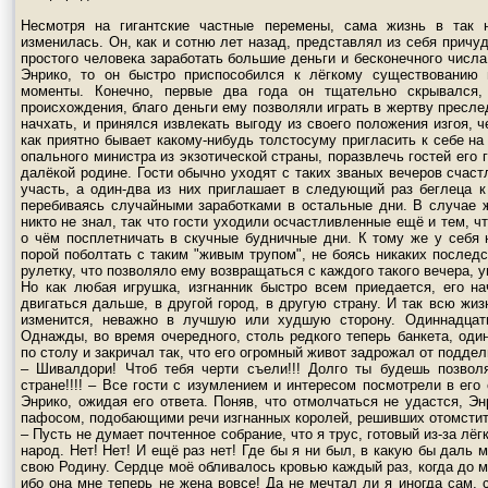
Несмотря на гигантские частные перемены, сама жизнь в так 
изменилась. Он, как и сотню лет назад, представлял из себя прич
простого человека заработать большие деньги и бесконечного числа
Энрико, то он быстро приспособился к лёгкому существованию
моменты. Конечно, первые два года он тщательно скрывался,
происхождения, благо деньги ему позволяли играть в жертву пресле
начхать, и принялся извлекать выгоду из своего положения изгоя, 
как приятно бывает какому-нибудь толстосуму пригласить к себе на 
опального министра из экзотической страны, поразвлечь гостей его
далёкой родине. Гости обычно уходят с таких званых вечеров счаст
участь, а один-два из них приглашает в следующий раз беглеца к
перебиваясь случайными заработками в остальные дни. В случае 
никто не знал, так что гости уходили осчастливленные ещё и тем, ч
о чём посплетничать в скучные будничные дни. К тому же у себя 
порой поболтать с таким "живым трупом", не боясь никаких последс
рулетку, что позволяло ему возвращаться с каждого такого вечера, у
Но как любая игрушка, изгнанник быстро всем приедается, его н
двигаться дальше, в другой город, в другую страну. И так всю жиз
изменится, неважно в лучшую или худшую сторону. Одиннадцаты
Однажды, во время очередного, столь редкого теперь банкета, оди
по столу и закричал так, что его огромный живот задрожал от поддел
– Шивалдори! Чтоб тебя черти съели!!! Долго ты будешь позвол
стране!!!! – Все гости с изумлением и интересом посмотрели в его
Энрико, ожидая его ответа. Поняв, что отмолчаться не удастся, Э
пафосом, подобающими речи изгнанных королей, решивших отомстит
– Пусть не думает почтенное собрание, что я трус, готовый из-за л
народ. Нет! Нет! И ещё раз нет! Где бы я ни был, в какую бы даль 
свою Родину. Сердце моё обливалось кровью каждый раз, когда до 
ибо она мне теперь не жена вовсе! Да не мечтал ли я иногда сам, 