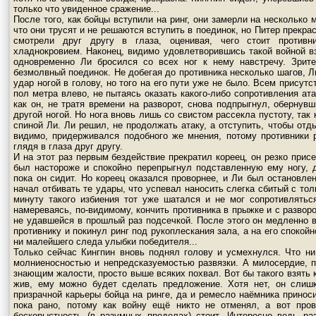
только что увиденное сражение...
После того, как бойцы вступили на ринг, они замерли на несколько
что они трусят и не решаются вступить в поединок, но Питер прекрас
смотрели друг другу в глаза, оценивая, чего стоит противн
хладнокровием. Наконец, видимо удовлетворившись такой войной вз
одновременно Ли бросился со всех ног к нему навстречу. Зрите
безмолвный поединок. Не добегая до противника несколько шагов, Л
удар ногой в голову, но того на его пути уже не было. Всем присут
пол метра влево, не пытаясь оказать какого-либо сопротивления а
как он, не тратя времени на разворот, снова подпрыгнул, обернув
другой ногой. Но нога вновь лишь со свистом рассекла пустоту, так 
спиной Ли. Ли решил, не продолжать атаку, а отступить, чтобы отд
видимо, придерживался подобного же мнения, потому противники 
глядя в глаза друг другу.
И на этот раз первым бездействие прекратил кореец, он резко прис
был настороже и спокойно перепрыгнул подставленную ему ногу, д
пока он сидит. Но кореец оказался проворнее, и Ли был остановлен
начал отбивать те удары, что успевал наносить слегка сбитый с то
минуту такого избиения тот уже шатался и не мог сопротивлятьс
намереваясь, по-видимому, кончить противника в прыжке и с разворо
не удавшейся в прошлый раз подсечкой. После этого он медленно 
противнику и покинул ринг под рукоплескания зала, а на его спокой
ни малейшего следа улыбки победителя...
Только сейчас Кингпин вновь поднял голову и усмехнулся. Что ни
молниеносностью и непредсказуемостью развязки. А милосердие, 
знающим жалости, просто выше всяких похвал. Вот бы такого взять к
жив, ему можно будет сделать предложение. Хотя нет, он слиш
призрачной карьеры бойца на ринге, да и ремесло наёмника принос
пока рано, потому как войну ещё никто не отменял, а вот про
бескорыстность (в разумных пределах) стоит. Интересно ведь р