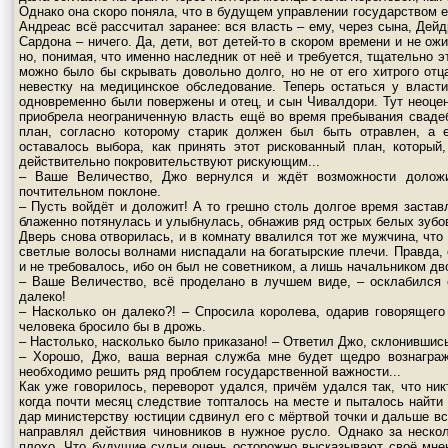
Однако она скоро поняла, что в будущем управлении государством е
Андреас всё рассчитал заранее: вся власть – ему, через сына, Дейд
Сардона – ничего. Да, дети, вот детей-то в скором времени и не о
но, понимая, что именно наследник от неё и требуется, тщательно 
можно было бы скрывать довольно долго, но не от его хитрого отц
невестку на медицинское обследование. Теперь остаться у власти
одновременно были повержены и отец, и сын Чивалдори. Тут неоц
приобрела неограниченную власть ещё во время пребывания сваде
план, согласно которому старик должен был быть отравлен, а 
оставалось выбора, как принять этот рискованный план, который
действительно покровительствуют рискующим...
– Ваше Величество, Джо вернулся и ждёт возможности доложи
почтительном поклоне.
– Пусть войдёт и доложит! А то грешно столь долгое время застав
блаженно потянулась и улыбнулась, обнажив ряд острых белых зубо
Дверь снова отворилась, и в комнату ввалился тот же мужчина, что
светлые волосы волнами ниспадали на богатырские плечи. Правда, с
и не требовалось, ибо он был не советником, а лишь начальником дв
– Ваше Величество, всё проделано в лучшем виде, – осклабился
далеко!
– Насколько он далеко?! – Спросила королева, одарив говорящего
человека бросило бы в дрожь.
– Настолько, насколько было приказано! – Ответил Джо, склонившис
– Хорошо, Джо, ваша верная служба мне будет щедро вознаграж
необходимо решить ряд проблем государственной важности...
Как уже говорилось, переворот удался, причём удался так, что ни
когда почти месяц следствие топталось на месте и пыталось найти
дар министерству юстиции сдвинул его с мёртвой точки и дальше вс
направлял действия чиновников в нужное русло. Однако за неско
плохо. Что будущие судьи очень осторожно высказывают своё мнен