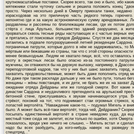
крупномасштабные поставки. Скорее всего, так оно и было, ибо как
мятежники стали чуточку сильнее и решила положить конец "дво
просто. Через несколько дней в Омерту приехали танки, недавно
израсходовав на это приличную часть редкого теперь горючего
непонятно где и за какую астрономическую сумму арендованных. Л
раздавлены и рассеяны по близлежащим лесам, где их потом дол
стёрта с лица Арулько, большинство зданий разрушено, а жи
прорваться сквозь тесные ряды наступающих и с частью верных ему
и прятались от поисковых отрядов Дейдраны. Спустя же два месяца
затаились в подвале полуразрушенной летней резиденции Сардона. 
пограничные патрули, которые долго в нём не задерживались, то М
мёртвым или бежавшим из страны, так что с этой стороны опасности 
менее безвыходным. Людям не хватало пищи, всё, что оставалось в
охоту в окрестных лесах было опасно из-за постоянного патрул
мужчины, он отважился бы на дерзкую вылазку, например, в Драссен.
переподготовкой кадров, так что у них был шанс захватить город, 
захватить продовольственные, может быть даже пополнить отряд м
Но даже при таком раскладе дальше у них не было пути, только бегс
женщины – жёны повстанцев, и их дети, не брать же их на захват Д
ожидании отряда Дейдраны или же голодной смерти. Вот какие 
династии Сардона и неудачливого претендента на арулькский прес
бетонной стене, прислушиваясь к звукам начинающегося утра. В
стрёкот, похожий на тот, что поднимают стаи огромных стрекоз,
лопастей вертолёта. "Наваждение какое-то, – подумал Мигель и вни
было. А может быть всё-таки вертолёт, тогда чей, Дейдранин? Скорее
посылать единственный вертолёт в стране неведомо куда, да ещ
местный тоже сюда не залетит, если только по ошибке, хотя Омерта
показалось, вроде уже ничего не слышно, – Мигель встал и сделал
надо бы всех разбудить, да кого-нибудь наверх на разведку п
спецотряд..."