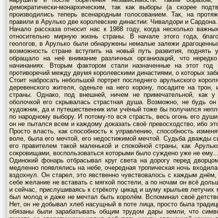
демократически-монархическим, так как выборы (а скорее подт
производились теперь всенародным голосованием. Так, на протяж
правили в Арулько две королевские династии: Чивалдори и Сардона.
Начало рассказа относит нас к 1988 году, когда несколько важн
относительно мирную жизнь страны. В начале этого года, благ
геологов, в Арулько были обнаружены немалые залежи драгоценных
возможность стране вступить на новый путь развития, поднять 
обращало на неё внимание различных организаций, что нередко
начинаниях. Вторым фактором стали назначенные на этот год 
противоречий между двумя королевскими династиями, о которых заб
Стоит набросать небольшой портрет последнего арулькского корол
деревенского жителя, оденьте на него корону, посадите на трон
страны. Однако, под внешней, ничем не примечательной, как у
оболочкой его скрывалась страстная душа. Возможно, не будь он
художник, да и путешественник или учёный тоже бы получился непл
по народному выбору. И потому-то вся страсть, весь огонь его душ
он не пытался всем и каждому доказать своё превосходство, ибо эт
Просто власть, как способность к управлению, способность изменя
воле, была его мечтой, его недостижимой мечтой. Судьба дважды с
его правителем такой маленькой и спокойной страны, как Арулько
сокровищами, воспользоваться которыми было суждено уже не ему..
Одинокий фонарь отбрасывал круг света на дорогу перед дворцо
медленно появлялись на небе, очередная тропическая ночь входила 
вздохнул. Он старел, это явственно чувствовалось с каждым днём,
себе желание не вставать с мягкой постели, а по ночам он всё дол
и сейчас, прислушиваясь к стрёкоту цикад и шуму крыльев летучих 
был молод и даже не мечтал быть королём. Вспоминал своё детство
Нет, он не добывал хлеб насущный в поте лица, просто была традиц
обязаны были зарабатывать общим трудом дары земли, что симво