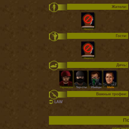
Жители:
Никого
Гости:
Никого
Дичь:
Гарнизон
Тер-сты
Убийцы
Майк
Важные трофеи:
LAW
По
описани