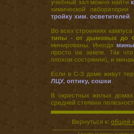
учебный зал можно найти
химической лаборатории
тройку хим. осветителей
.
Во всех строениях кампус
типы - от дымовых до 
минированы. Иногда
мин
просто на земле. Так чт
плохом состоянии), и мина
Если в С-З доме живут тер
ЛЦУ, оптику, сошки
.
В окрестных жилых домах
средней степени полезност
Вернуться к:
общей 
Спасибо за помощь в сборе 