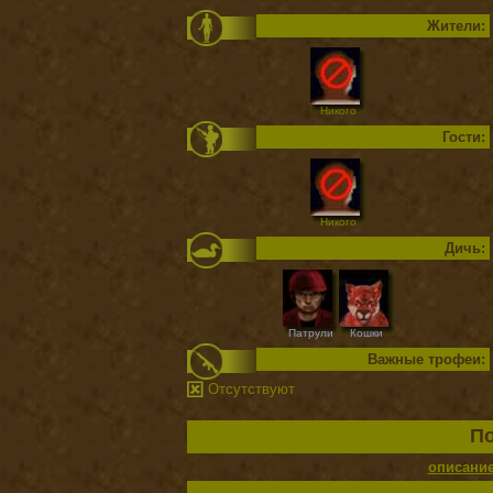
Жители:
Никого
Гости:
Никого
Дичь:
Патрули
Кошки
Важные трофеи:
Отсутствуют
По
описани