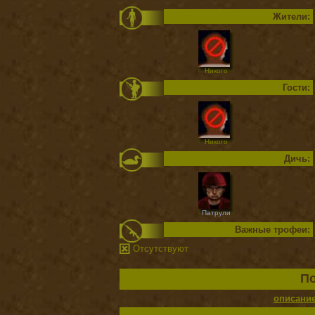
Жители:
Никого
Гости:
Никого
Дичь:
Патрули
Важные трофеи:
Отсутствуют
По
описани