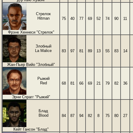
Стрелок
Hitman
75
40
77
69
52
74
90
11
Фрэнк Хеннеси "Стрелок"
Злобный
La Malice
83
97
81
89
13
55
83
14
Жан-Пьер Вийо "Злобный"
Рыжий
Red
68
81
66
69
21
79
82
36
Эрни Спрагг "Рыжий"
Блад
Blood
84
87
94
82
8
75
80
27
Кейт Гансон "Блад"