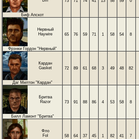
Biff
73
71
74
41
13
58
59
0
Биф Апскот
Нервный
Haywire
65
76
59
71
1
58
54
8
Фрэнки Гордон "Нервный"
Кардан
Gasket
72
89
61
68
3
49
48
82
Даг Милтон "Кардан"
Бритва
Razor
73
91
88
86
4
53
58
8
Билл Ламонт "Бритва"
Фло
Fol
58
64
37
45
1
82
41
7