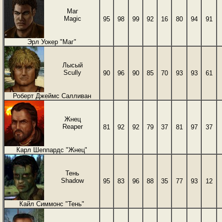
Маг
Magic
95
98
99
92
16
80
94
91
Эрл Уокер "Маг"
Лысый
Scully
90
96
90
85
70
93
93
61
Роберт Джеймс Салливан
Жнец
Reaper
81
92
92
79
37
81
97
37
Карл Шеппардс "Жнец"
Тень
Shadow
95
83
96
88
35
77
93
12
Кайл Симмонс "Тень"