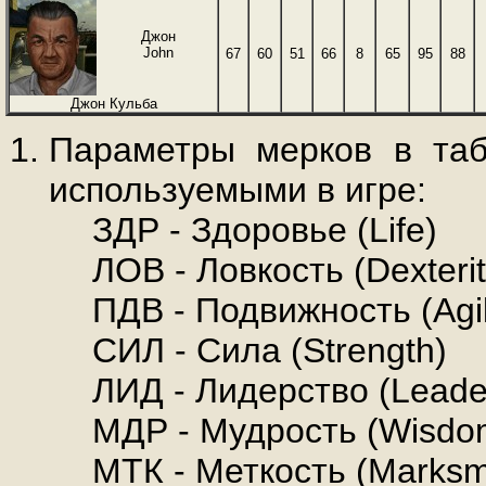
Джон
John
67
60
51
66
8
65
95
88
Джон Кульба
Параметры мерков в таб
используемыми в игре:
ЗДР - Здоровье (Life)
ЛОВ - Ловкость (Dexterit
ПДВ - Подвижность (Agil
СИЛ - Сила (Strength)
ЛИД - Лидерство (Leade
МДР - Мудрость (Wisdo
МТК - Меткость (Marksm