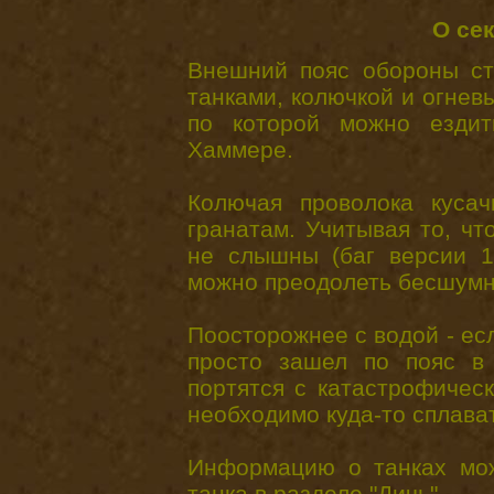
О се
Внешний пояс обороны ст
танками, колючкой и огневы
по которой можно езди
Хаммере.
Колючая проволока кусач
гранатам. Учитывая то, чт
не слышны (баг версии 1
можно преодолеть бесшумно
Поосторожнее с водой - есл
просто зашел по пояс в 
портятся с катастрофичес
необходимо куда-то сплават
Информацию о танках мож
танка в разделе "Дичь".