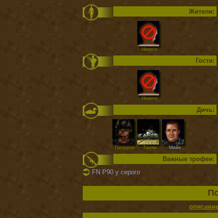
Жители:
Никого
Гости:
Никого
Дичь:
Патрули
Танки
Майк
Важные трофеи:
FN P90 у серого
По
описани