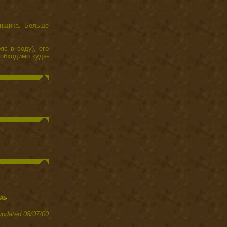
енщика. Больше
яс в воду), его
еобходимо куда-
да
.
 updated 08/07/00