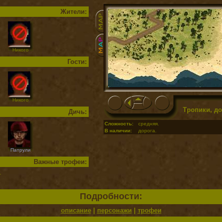
Жители:
Никого
Гости:
Никого
Тропики, до
Дичь:
Сложность:
средняя.
В наличии:
дорога.
Патрули
Важные трофеи:
т
Подробности:
описание
|
персонажи
|
трофеи