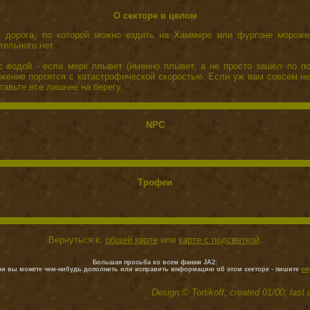
О секторе в целом
ь дорога, по которой можно ездить на Хаммере или фургоне морож
тельного нет.
 водой - если мерк плывет (именно плывет, а не просто зашел по по
жение портятся с катастрофической скоростью. Если уж вам совсем н
тавьте все лишнее на берегу.
NPC
Трофеи
Вернуться к:
общей карте
или
карте с подсветкой
.
Большая просьба ко всем фанам JA2:
ли вы можете чем-нибудь дополнить или исправить информацию об этом секторе - пишите
сю
Design © Tortikoff; created 01/00; last