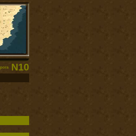
N10
рога