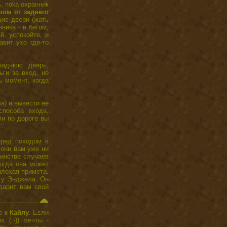
, пока охранник
чом от заднего
ию двери (жать
ника - и бегом,
й, успокойте, и
авит ухо где-то
заднюю дверь,
ги за вход, но
ь момент, когда
а) и вывести ее
способа входа,
ли по дороге вы
еред походом в
 они вам уже ни
шинстве случаев
ногда она может
плохая примета.
т у Энджела. Он
дарит вам свой
е к
Кайлу
. Если
 (:-)) мечты -