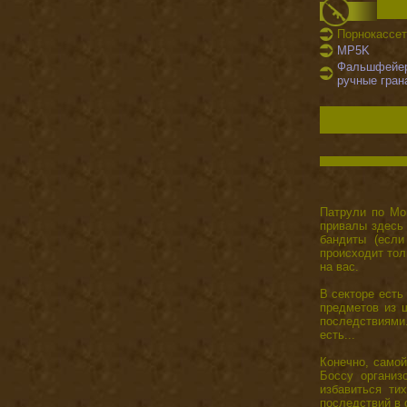
Порнокассе
MP5K
Фальшфейеры
ручные гран
Патрули по Мон
привалы здесь 
бандиты (есл
происходит толь
на вас.
В секторе есть
предметов из 
последствиями
есть...
Конечно, самой
Боссу организ
избавиться ти
последствий в 