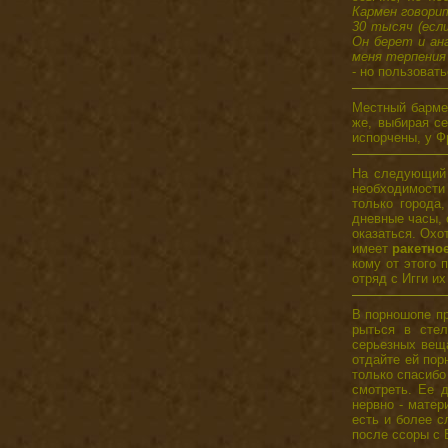
Кармен говори
30 тысяч (если
Он берет и ан
меня терпения 
- но пользоват
Местный барм
же, выбирая се
испорчены, у Ф
На следующий д
необходимости
только города
дневные часы, с
оказаться. Охо
имеет
ракетно
кому от этого 
отряд с Игги и
В порношопе пр
рыться в стел
серьезных веща
отдайте ей пор
только спасибо
смотреть. Ее 
нервно - матер
есть и более с
после ссоры с 