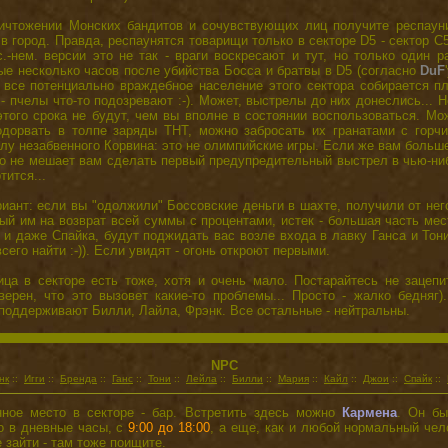
ичтожении Монских бандитов и сочувствующих лиц получите респауни
в город. Правда, респаунятся товарищи только в секторе D5 - сектор C5
с.-нем. версии это не так - враги воскресают и тут, но только один р
ые несколько часов после убийства Босса и братвы в D5 (согласно
DuF
 все потенциально враждебное население этого сектора собирается п
 - пчелы что-то подозревают :-). Может, выстрелы до них донеслись... Н
этого срока не будут, чем вы вполне в состоянии воспользоваться. М
одорвать в толпе заряды ТНТ, можно забросать их гранатами с горчи
лу незабвенного Корвина: это не олимпийские игры. Если же вам больш
никто не мешает вам сделать первый предупредительный выстрел в чью-ниб
тится...
иант: если вы "одолжили" Боссовские деньги в шахте, получили от нег
ый им на возврат всей суммы с процентами, истек - большая часть ме
и даже Спайка, будут поджидать вас возле входа в лавку Ганса и Тони
сего найти :-)). Если увидят - огонь откроют первыми.
ица в секторе есть тоже, хотя и очень мало. Постарайтесь не зацепи
верен, что это вызовет какие-то проблемы... Просто - жалко бедняг
поддерживают Билли, Лайла, Фрэнк. Все остальные - нейтральны.
NPC
нк
::
Игги
::
Бренда
::
Ганс
::
Тони
::
Лейла
::
Билли
::
Мария
::
Кайл
::
Джои
::
Спайк
::
ное место в секторе - бар. Встретить здесь можно
Кармена
. Он бы
о в дневные часы, с
9:00 до 18:00
, а еще, как и любой нормальный чел
 зайти - там тоже поищите.