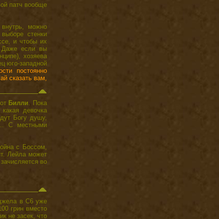
вой патч вообще
 внутрь, можно
 выборе стенки
ссе, и чтобы их
. Даже если вы
нципе), хозяева
ец юго-западной
ости постоянно
ай сказать вам,
рот
Билли
. Пока
 какая девочка
адут Богу душу,
... С местными
ойна с Боссом,
ит. Лейла может
 зачисляется во
джела в С6 уже
100 грин вместо
к не засек, что