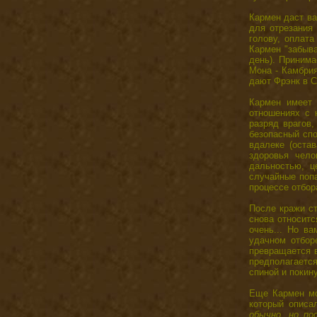
Кармен даст ва
для отрезания
голову, оплата
Кармен "забыва
день). Принима
Мона - Камбрия
дают Фрэнк в С
Кармен имеет
отношениях с 
разряд врагов,
безопасный спо
вдалеке (оста
здоровья чело
дальностью, ц
случайные попа
процессе отбор
После кражи ст
снова относитс
очень... Но ва
удачном отборе
превращается в
предполагается
спиной и покину
Еще Кармен мож
который опис
обычно, но по