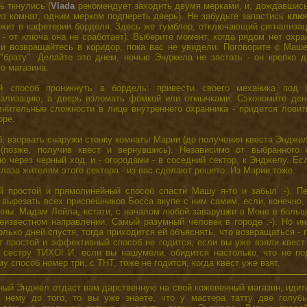
ь ткнулись (
Vlada
рекомендует заходить двумя мерками, и, дождавшись
из комнат, одним мерком подпереть дверь). Не забудьте запастись
клю
ежит в кафетерии борделя. Здесь же тумблер, отключающий сигнализац
 - от ключа она не сработает). Выберите момент, когда рядом нет охран
и возвращайтесь в коридор, пока вас не увидели. Поговорите с Маше
"брату". Делайте это днем, ночью Энджела не застать - он крепко д
го магазина.
ый способ проникнуть в бордель: привести своего механика под 
нализацию, а дверь взломать фомкой или отмычками. Сэкономите день
нительные сложности в лице внутреннего охранника - придется ловит
оре.
б: взорвать снаружи стенку комнаты Марии (до получения квеста Энджел
(позже, получив квест и вернувшись). Независимо от выбранного 
 через черный ход, и - огородами - в соседний сектор, к Энджелу. Ес
глаза жителям этого сектора - из вас сделают решето. Из Марии тоже.
ый простой и прямолинейный способ спасти Машу я-то и забыл :-). П
вырезать всех приспешников Босса вкупе с ним самим, если, конечно,
жны. Мадам Лейла, кстати, с началом любой заварушки в Моне в боль
еизвестном направлении. Самый разумный человек в городе :-). Но и
олько дней спустя, тогда приходится ей объяснять, что возвращаться - 
т простой и эффективный способ не годится, если вы уже взяли квес
ь сестру ТИХО! И, если вы нашумели, обидится настолько, что не по
у способ номер три, с ТНТ, тоже не годится, когда квест уже взят.
ный Энджел отдаст вам дарственную на свой кожевенный магазин, идит
 нему до того, то вы уже знаете, что у мастера татту две голубых