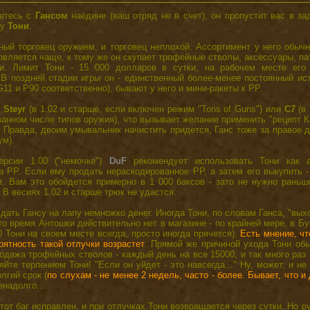
нетесь с
Гансом
наедине (ваш отряд не в счет), он пропустит вас в з
ру
Тони
.
ный торговец оружием, и торговец неплохой. Ассортимент у него обыч
овляется чаще, к тому же он скупает трофейные стволы, аксессуары, па
и. Лимит Тони - 15 000 долларов в сутки, на рабочем месте его
 В поздней стадии игры он - единственный более-менее постоянный ис
 G11 и P90 соответственно), бывают у него и мини-ракеты к РР.
т
Steyr
(в 1.02 и старше, если включен режим "Tons of Guns") или
C7
(в 
занном числе типов оружия), что вызывает желание применить "рецепт К
). Правда, двоим умывальник начистить придется, Ганс тоже за правое 
ум).
ерсии 1.00 ("немочке")
DuF
рекомендует использовать Тони как а
 РР. Если ему продать нераскодированное РР, а затем его выкупить -
м. Вам это обойдется примерно в 1 000 баксов - зато не нужно раньш
. В весиях 1.02 и старше трюк не удастся.
дать Гансу на лапу немножко денег. Иногда Тони, по словам Ганса, "вых
это время Антошки действительно нет в магазине - по крайней мере, в Бу
00 Тони на своем месте всегда, просто иногда прячется).
Есть мнение, чт
оятность такой отлучки возрастет
. Прямой же причиной ухода Тони об
одажа трофейных стволов - каждый день на все 15000, и так много раз 
йте терпением Тони! "Если он уйдет - это навсегда..." Ну, может, и не 
лгий срок (
по слухам - не менее 2 недель, часто - более. Бывает, что и 
енадолго...
тот баг исправлен, и при отлучках Тони возвращается через сутки. Но ру