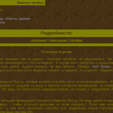
Важные трофеи:
ты
, пластит, разные
аты
Подробности:
описание
|
персонажи
|
трофеи
О секторе в целом
е шныряют, как по дороге - проходят насквозь, не задумываясь. Так
не рекомендуется. Что интересно - в случае боя с патрулем к солдата
и еще живы). Будете воевать на два фронта. Правда,
Yuri Gusev
п
ко если в кого-то из бандитов попали - и неважно, кто стрелял. Обидятс
 бандиты Босса, которые вполне спокойны, если их не провоцировать. 
шкафов и сундуков на виду у братков считается провокацией, со все
. Но ведь не обязательно мародерствовать на глазах у свидетелей! 
 большой провокацией считается убийство Босса. Но ведь можно и не
овать - чтобы остаться друзьями со всем городом... Если вам хоч
хо - у вас есть несколько способов (см. подробный список способ
описании сектора D5).