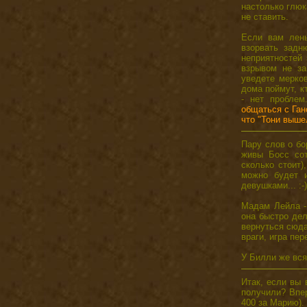
настолько глюк
не ставить.
Если вам лень
взорвать задн
неприятностей 
взрывом не за
уведете мерков
дома поймут, к
- нет пробле
общаться с Ган
что "Тони вышел
Пару слов о б
живы Босс сот
сколько стоит)
можно будет и
девушками... :-)
Мадам Лейла -
она быстро дел
вернуться сюда
враги, игра пе
У Билли же всяк
Итак, если вы 
получили? Впер
400 за Марию). 