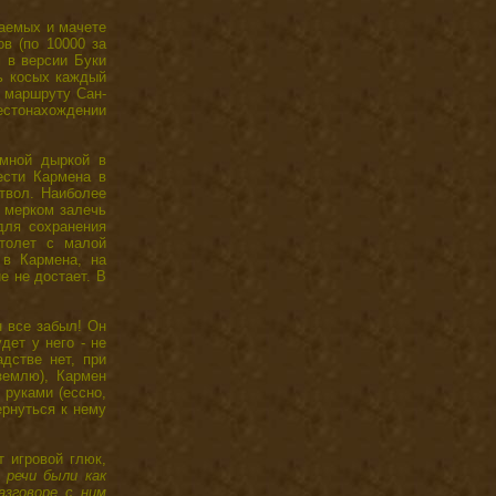
ваемых и мачете
в (по 10000 за
м в версии Буки
ть косых каждый
о маршруту Сан-
местонахождении
мной дыркой в
ести Кармена в
ствол. Наиболее
м мерком залечь
для сохранения
столет с малой
 в Кармена, на
е не достает. В
н все забыл! Он
дет у него - не
адстве нет, при
 землю), Кармен
 руками (ессно,
ернуться к нему
т игровой глюк,
 речи были как
азговоре с ним