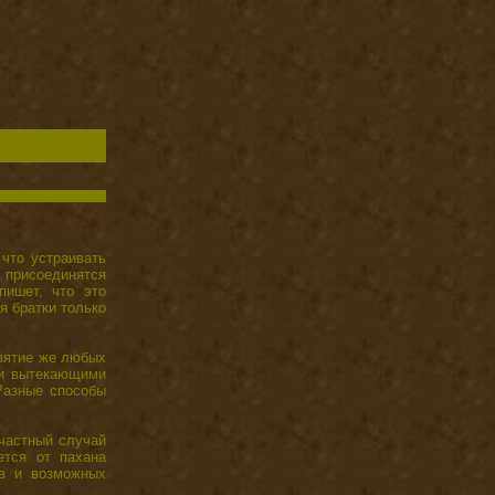
 что устраивать
м присоединятся
ишет, что это
я братки только
Взятие же любых
ми вытекающими
Разные способы
счастный случай
ется от пахана
ов и возможных