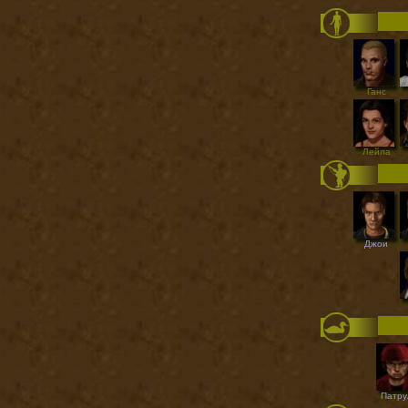
Ганс
Лейла
Джои
Патру