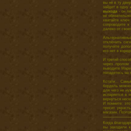
вы не в ту двер
зайдет в одну 
выхода
- он л
не обязательно
хватайте ключ 
сопроводите к 
далеко от свое
Альтернативн
отключить сиг
получите допол
его нет в корид
И третий спосо
через пролом 
выводите Марию
попадетесь на 
Кстати... Сам
бордель можно 
для чего не ну
испаряется в н
вернуться неск
И помните: это
просит украст
магазин. Поэтом
Когда благодар
вы заходили к