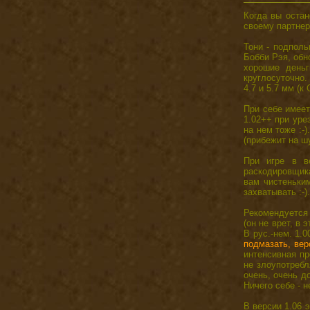
Когда вы оста
своему партне
Тони - подполь
Бобби Рэя, обн
хорошие деньг
круглосуточно.
4.7 и 5.7 мм (к
При себе имее
1.02++ при уре
на нем тоже :-
(прибежит на ш
При игре в в
раскодировщика
вам чистеньки
захватывать :-)
Рекомендуется 
(он не врет, в 
В рус.-нем. 1.
подмазать, вер
интенсивная пр
не злоупотребля
очень, очень до
Ничего себе - н
В версии 1.06 э