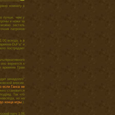
аднюю комнату к
но лучше, чем у
троны и ножи за
 можно застать
точник патронов
1.00 всегда, а в
армена-DuF'а" и
дело пострадает
льтернативного
 оно вернется к
е времени Грам
одит ненадолго"
ковской версии.
о если Ганса не
ычно становится
подряд. Так что
навсегда, но на
до конца игры.
).
сский патч 1.06