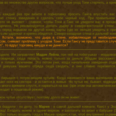
ав во множестве других вопросов, что лучше уход Тони стерпеть, а кри
 каждый раз при визите в порнолавку просить Ганса впустить вас
юю стенку заведения и сделать себе черный ход. При правильном
это не вызовет - главное, чтобы Тони и Ганс не увидели вас в проце
цепило. Не рекомендуется делать дырку в северо-восточной стене
 перед взрывом на другой конец карты (где их нельзя увидеть в при
то им удружил и крепко обидятся. Северо-западная стена и дальний кон
м.
Кстати, возможно, что дыра в стене, избавляющая от необходим
сом, снимает проблему с уходом Тони. Если Гансу не представится случ
", то вдруг торговец никуда и не денется?
орделе. Им заправляет
Мадам Лейла
, при ней на побегушках - мордово
оварищи, сюда попасть можно только за деньги (Мадам расскажет,
, и только мужчинам. Это потом уже, когда начальники заведения отд
 девушек вашего отряда сюда сводить, и они славно порезвятся
 барышня с потрясающим чутьем. Когда начинается ваша маленькая в
ает ноги из сектора - и остается в живых. Но чутье ее, бывает, подвод
 много времени спустя, и нарваться на вас (при этом она автоматически
реходит в пошаговый режим).
ое чутье отсутствует, поэтому долго он не живет...
в борделе - по делу, то
Мария
- в самой дальней комнате. Квест у Эн
ед! Входить можно и одним мерком, и заплатить за визит к бабушке (
Вот только входить тогда к Машке придется так, чтоб внутренний охранни