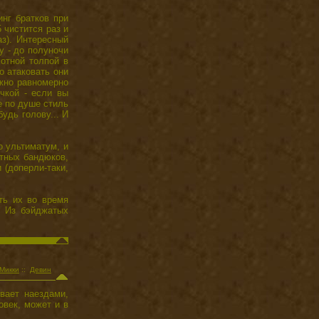
нг братков при
 чистится раз и
аз). Интересный
'у - до полуночи
лотной толпой в
о атаковать они
ожно равномерно
чкой - если вы
е по душе стиль
удь голову... И
о ультиматум, и
стных бандюков,
 (доперли-таки,
ть их во время
). Из бэйджатых
Микки
::
Девин
вает наездами,
овек, может и в