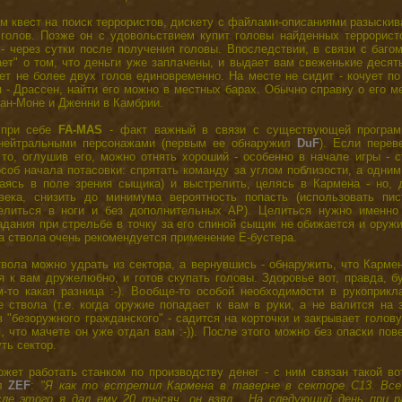
м квест на поиск террористов, дискету с файлами-описаниями разыски
 голов. Позже он с удовольствием купит головы найденных террористо
 - через сутки после получения головы. Впоследствии, в связи с баго
ет" о том, что деньги уже заплачены, и выдает вам свеженькие деся
ет не более двух голов единовременно. На месте не сидит - кочует п
 - Драссен, найти его можно в местных барах. Обычно справку о его 
ан-Моне и Дженни в Камбрии.
 при себе
FA-MAS
- факт важный в cвязи с существующей програм
нейтральными персонажами (первым ее обнаружил
DuF
). Если перев
 то, оглушив его, можно отнять хороший - особенно в начале игры - 
соб начала потасовки: спрятать команду за углом поблизости, а одни
ваясь в поле зрения сыщика) и выстрелить, целясь в Кармена - но, 
века, снизить до минимума вероятность попасть (использовать пи
елиться в ноги и без дополнительных AP). Целиться нужно именно
дания при стрельбе в точку за его спиной сыщик не обижается и оружи
а ствола очень рекомендуется применение Е-бустера.
вола можно удрать из сектора, а вернувшись - обнаружить, что Карме
я к вам дружелюбно, и готов скупать головы. Здоровье вот, правда, бу
м-то какая разница :-). Вообще-то особой необходимости в рукоприкл
 ствола (т.е. когда оружие попадает к вам в руки, а не валится на
 "безоружного гражданского" - садится на корточки и закрывает голову
, что мачете он уже отдал вам :-)). После этого можно без опаски пов
ть сектор.
ет работать станком по производству денег - с ним связан такой во
ал
ZEF
:
"Я как то встретил Кармена в таверне в секторе С13. Все
сле этого я дал ему 20 тысяч, он взял... На следующий день при р