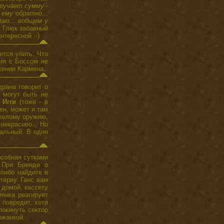
ручает сумму -
 ему обратно...
аю... вобщем у
. Глюк забавный
нтересной :-)
ется убить. Что
ния с Боссом не
жении Кармена.
драна говорит о
 могут быть не
ь
Игги
(тоже - в
мен, может и там
яжелому оружию,
некрасиво... Но
иальный. В один
особная сутками
. При Бренде о
 либо найдите и
терву. Ганс вам
 домой, кассету
янка реагирует
 повредит, хотя
покинуть сектор
ожанкой.