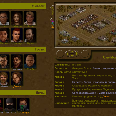
Жители:
Тони
Мария
Кайл
Билли
Бренда
Фрэнк
Гости:
Сан-Мо
Сложность:
низкая.
Гарнизон:
бандиты Босса,
бывают королевск
Игги
Кармен
Спайк
Лояльность:
отсутствует.
Выгнать Бренду из порношопа, пол
Квест 1:
Тони.
Квест 2:
Продать Кармену головы террори
Квест 3:
Освободить Марию из борделя.
Микки
Девин
Квест 4:
Продать Кайлу магазин Энджела.
Дичь:
Квест 5:
Сопроводить Джои к маме в Камб
Наемники:
Игги (в середине игры),
Девин
бордель
,
два склада
,
дом с сейфо
В наличии:
салон
,
порношоп
,
дом Бренды
, ж
магазины.
ли
Тер-сты
Убийцы