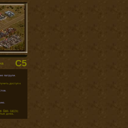
C5
на
ие патрули
.
учить доступ к
стов.
рию.
м
,
бар
,
татту-
илые дома,