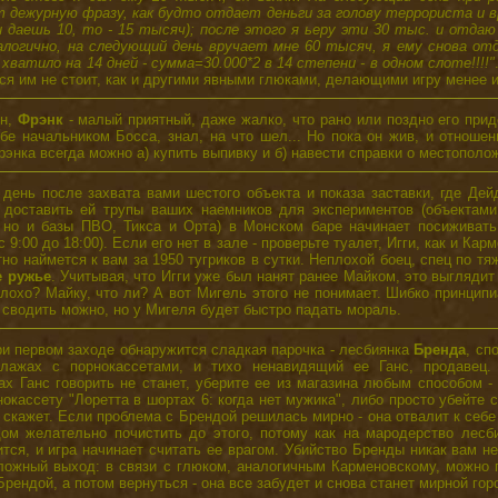
т дежурную фразу, как будто отдает деньги за голову террориста и в
 даешь 10, то - 15 тысяч); после этого я ьеру эти 30 тыс. и отдаю
алогично, на следующий день вручает мне 60 тысяч, я ему снова отд
хватило на 14 дней - сумма=30.000*2 в 14 степени - в одном слоте!!!!"
ься им не стоит, как и другими явными глюками, делающими игру менее и
ен,
Фрэнк
- малый приятный, даже жалко, что рано или поздно его прид
бе начальником Босса, знал, на что шел... Но пока он жив, и отноше
рэнка всегда можно а) купить выпивку и б) навести справки о местополо
ень после захвата вами шестого объекта и показа заставки, где Дей
 доставить ей трупы ваших наемников для экспериментов (объектами
, но и базы ПВО, Тикса и Орта) в Монском баре начинает посиживат
 9:00 до 18:00). Если его нет в зале - проверьте туалет, Игги, как и Кар
тно наймется к вам за 1950 тугриков в сутки. Неплохой боец, спец по т
е ружье
. Учитывая, что Игги уже был нанят ранее Майком, это выглядит 
плохо? Майку, что ли? А вот Мигель этого не понимает. Шибко принцип
х сводить можно, но у Мигеля будет быстро падать мораль.
и первом заходе обнаружится сладкая парочка - лесбиянка
Бренда
, сп
лажах с порнокассетами, и тихо ненавидящий ее Ганс, продавец
х Ганс говорить не станет, уберите ее из магазина любым способом -
нокассету "Лоретта в шортах 6: когда нет мужика", либо просто убейте с
 скажет. Если проблема с Брендой решилась мирно - она отвалит к себе
дом желательно почистить до этого, потому как на мародерство лесби
ится, и игра начинает считать ее врагом. Убийство Бренды никак вам не
ложный выход: в связи с глюком, аналогичным Карменовскому, можно 
Брендой, а потом вернуться - она все забудет и снова станет мирной гор