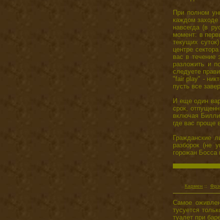
При полном ун
каждом заходе 
навсегда (в ру
момент: в перв
текущих суток)
центре сектора
вас в течение 
разложить и п
следуете прави
"fair play" - 
пусть все завер
И еще один вар
срок, отпущенн
включая Билли 
где вас проще в
Гражданские л
разборок (не у
горожан Босса 
Кармен
::
Фрэ
Самое оживлен
тусуется тольк
туалет при баре