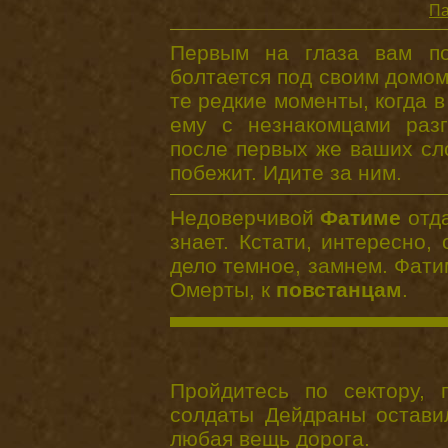
Па
Первым на глаза вам п
болтается под своим домом
те редкие моменты, когда в
ему с незнакомцами разг
после первых же ваших сло
побежит. Идите за ним.
Недоверчивой
Фатиме
отда
знает. Кстати, интересно,
дело темное, замнем. Фати
Омерты, к
повстанцам
.
Пройдитесь по сектору, 
солдаты Дейдраны остави
любая вещь дорога.