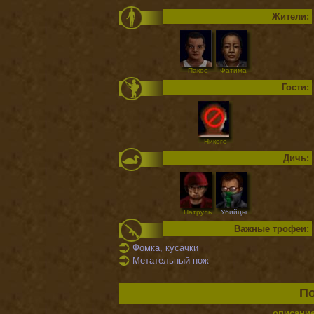
Жители:
Пакос
Фатима
Гости:
Никого
Дичь:
Патруль
Убийцы
Важные трофеи:
Фомка, кусачки
Метательный нож
По
описани