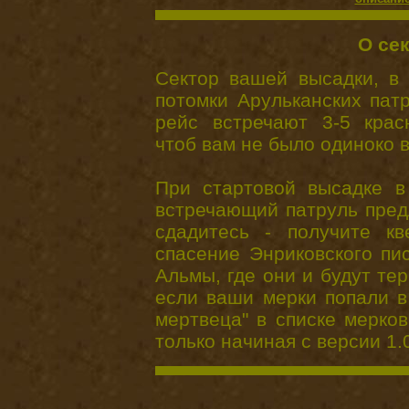
О се
Сектор вашей высадки, в 
потомки Арульканских пат
рейс встречают 3-5 крас
чтоб вам не было одиноко в
При стартовой высадке в
встречающий патруль пред
сдадитесь - получите к
спасение Энриковского пи
Альмы, где они и будут те
если ваши мерки попали в
мертвеца" в списке мерков
только начиная с версии 1.0