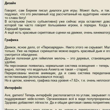
Дизайн
Говорят, сам Беркем писал диалоги для игры. Может быть, и так
подумал, что это рекламный ход рассчитанный на аудиторию «книги».
то слава богу!
В остальном (чисто субъективно) уже сейчас игра оставляет дов
которой так часто говорят большевики игроки, в порядке. Когда в
Хороший признак.
А ещё есть красивые скриптовые сценки на движке, очень кинематог
Графика
Движок, ясное дело, от «Перезарядки». Никто этого не скрывает. М
только. Уже на первых скриншотах можно видеть красивый дым и ог
смотрится обалденно.
Другая полезная для геймплея мелочь – это деревья, становящие
удобно.
На персонажах появилась нормальная система освещения – теперь о
видно, потому что моделька Ахмета не такая – старая).
Перерисованы многие анимации, да и сама система переделан
естественными (использовался mocap).
Но в целом, конечно, графика пока уровня «7.62», т.е. очень неплохог
Интерфейс
Ave, gamers! Теперь интерфейс располагается по углам, закрывает г
поддерживает wide-screen. Организовано всё в виде полупрозрачн
Здорово добавляет лёгкости. Да и общая цветовая гамма поприятнее, 
Игровые курсоры пока старые, а те, которые перерисованы, оче