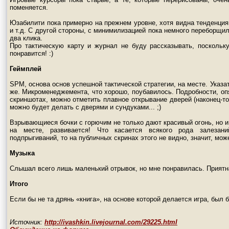
поменяется.
Юзабилити пока примерно на прежнем уровне, хотя видна тенденция
и т.д. С другой стороны, с минимилизацией пока немного переборщил
два клика.
Про тактическую карту и журнал не буду рассказывать, поскольк
понравится! :)
Геймплей
SPM, основа основ успешной тактической стратегии, на месте. Указа
же. Микроменеджемента, что хорошо, поубавилось. Подробности, опят
скриншотах, можно отметить плавное открывание дверей (наконец-то
можно будет делать с дверями и сундуками... ;)
Взрывающиеся бочки с горючим не только дают красивый огонь, но и 
на месте, развивается! Что касается всякого рода залезани
подпрыгиваний, то на публичных скринах этого не видно, значит, может,
Музыка
Слышал всего лишь маленький отрывок, но мне понравилась. Приятн
Итого
Если бы не та дрянь «книга», на основе которой делается игра, был 
Источник:
http://ivashkin.livejournal.com/29225.html