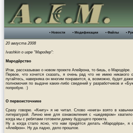
• Новости
• Модификации
• Файлы
• Ру
20 августа 2008
Ivashkin о игре "Мародер":
Мародёрство
Итак, рассказываю о новом проекте Апейрона, то бишь, о Мародёре.
Первое, что хочется сказать, я очень рад что не имею никакого о
пугайтесь, наверняка он многим понравится, а, возможно, будет даже 
полномочия по выдаче каких-либо сведений у разработчиков и «Буки
попробую. :)
О первоисточнике
Сразу говорю. «Книгу» я не читал. Слово «книга» взято в кавычк
литературой. Лично мне для ознакомления с «шедевром» хватило 
когда мы с ребятами готовили демку будущего проекта.
Ну а когда стало ясно, что нам придётся делать «Мародёра», я 
«Апейрон». Ну да ладно, дело прошлое.