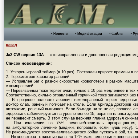
• Новости
• Модификации
• Файлы
• Ру
назад
Ja2 CW версия 13А
— это исправленная и дополненная редакция мод
Список нововведений:
1. Ускорен игровой таймер (в 10 раз). Поставлен прирост времени в п
2. Пересмотрен характер ранений.
— Исправлен баг с разной скоростью кровопотери в разном масшт
с компрессией
— Перевязанный тоже теряет очки, только в 10 раз медленнее в тех 
Соответственно, сильно отравленный горчичкой тоже загибается бе
— В процессе полевого лечения тяжелораненый теряет здоровье 
доктор слаб, раненый погибает на столе. Если бригада докторов
аптечками, раненый выживает. Если бригада ни то не се, процесс ле
здоровье стабилизируется на уровне менее 15, верхняя планка здоро
не перевесит смерть. В этом случае верхняя планка здоровья снижае
— При излечении на 75% лечение/госпиталь прекращаются,
на амбулаторное лечение (медики, поправьте, если чушь несу).
Не рекомендуется восстанавливающегося бойца пускать в бой, т.к. 
— Не кровоточат открытые раны до 12% макс. здоровья и перевязанн