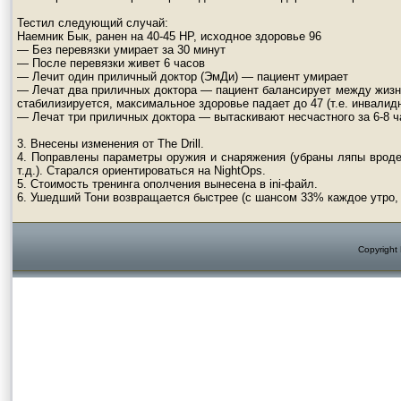
Тестил следующий случай:
Наемник Бык, ранен на 40-45 НР, исходное здоровье 96
— Без перевязки умирает за 30 минут
— После перевязки живет 6 часов
— Лечит один приличный доктор (ЭмДи) — пациент умирает
— Лечат два приличных доктора — пациент балансирует между жизнь
стабилизируется, максимальное здоровье падает до 47 (т.е. инвалид
— Лечат три приличных доктора — вытаскивают несчастного за 6-8 ч
3. Внесены изменения от The Drill.
4. Поправлены параметры оружия и снаряжения (убраны ляпы врод
т.д.). Старался ориентироваться на NightOps.
5. Стоимость тренинга ополчения вынесена в ini-файл.
6. Ушедший Тони возвращается быстрее (с шансом 33% каждое утро, 
Copyright