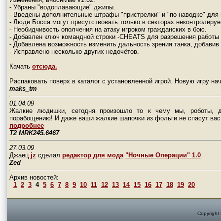
- Убраны "водоплавающие" джипы.
- Введены дополнительные штрафы "пристрелки" и "по наводке" для 
- Люди Босса могут присутствовать только в секторах неконтролируе
- Необидчивость ополчения на атаку игроком гражданских в бою.
- Добавлен ключ командной строки -CHEATS для разрешения работы
- Добавлена возможность изменить дальность зрения танка, добавив
- Исправлено несколько других недочётов.
Качать
отсюда.
Распаковать поверх в каталог с установленной игрой. Новую игру нач
maks_tm
01.04.09
Жалкие людишки, сегодня произошло то к чему мы, роботы, д
порабощению! И даже ваши жалкие шапочки из фольги не спасут вас
подробнее
T2 MRK245.6467
27.03.09
Джаец
jz
сделал
редактор для мода
"Ночные Операции" 1.0
Zed
Архив новостей:
1
2
3
4
5
6
7
8
9
10
11
12
13
14
15
16
17
18
19
20
Copyright