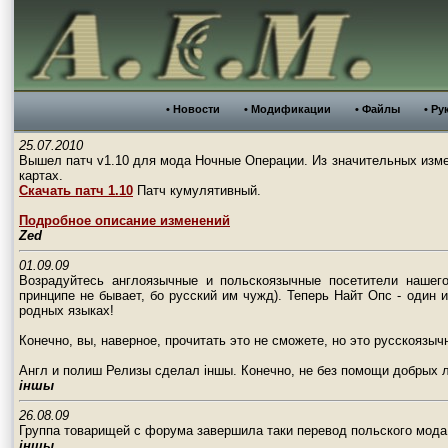
• Новости
• Модификации
• Файлы
• Ру
25.07.2010
Вышел патч v1.10 для мода Ночные Операции. Из значительных изме
картах.
Скачать патч 1.10
Патч кумулятивный.
Подробное описание изменений
Zed
01.09.09
Возрадуйтесь англоязычные и польскоязычные посетители нашего
принципе не бывает, бо русский им чужд). Теперь Найт Опс - один
родных языках!
Конечно, вы, наверное, прочитать это не сможете, но это русскоязы
Англ и полиш Релизы сделал iншы. Конечно, не без помощи добрых 
iншы
26.08.09
Группа товарищей с форума завершила таки перевод польского мод
iншы