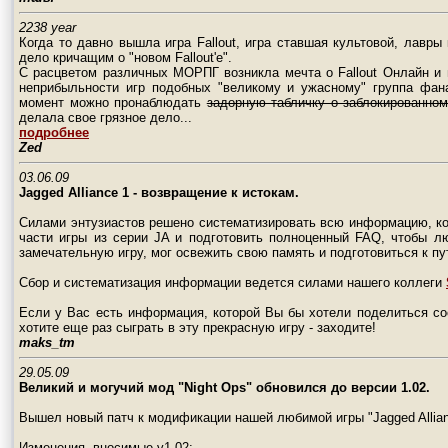
2238 year
Когда то давно вышла игра Fallout, игра ставшая культовой, лавры
дело кричащим о "новом Fallout'е".
С расцветом различных МОРПГ возникла мечта о Fallout Онлайн и п
неприбыльности игр подобных "великому и ужасному" группа фан
момент можно пронаблюдать
задорную табличку о заблокированном
делала свое грязное дело...
подробнее
Zed
03.06.09
Jagged Alliance 1 - возвращение к истокам.
Силами энтузиастов решено систематизировать всю информацию, ко
части игры из серии JA и подготовить полноценный FAQ, чтобы лю
замечательную игру, мог освежить свою память и подготовиться к п
Сбор и систематизация информации ведется силами нашего коллеги
Если у Вас есть информация, которой Вы бы хотели поделиться с
хотите еще раз сыграть в эту прекрасную игру - заходите!
maks_tm
29.05.09
Великий и могучий мод
"Night Ops"
обновился до версии 1.02.
Вышел новый патч к модификации нашей любимой игры "Jagged Allianc
Изменения, вносимые v1.02: