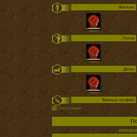
Жители:
Никого
Гости:
Никого
Дичь:
Никого
Важные трофеи:
Отсутствуют
По
описани