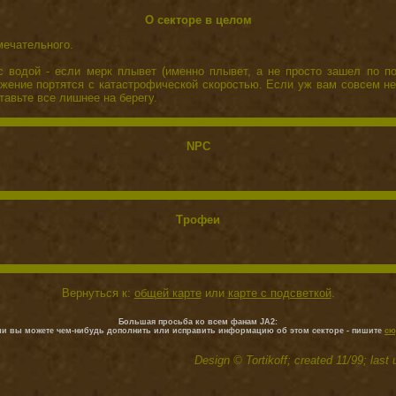
О секторе в целом
мечательного.
 водой - если мерк плывет (именно плывет, а не просто зашел по по
жение портятся с катастрофической скоростью. Если уж вам совсем н
тавьте все лишнее на берегу.
NPC
Трофеи
Вернуться к:
общей карте
или
карте с подсветкой
.
Большая просьба ко всем фанам JA2:
ли вы можете чем-нибудь дополнить или исправить информацию об этом секторе - пишите
сю
Design © Tortikoff; created 11/99; last