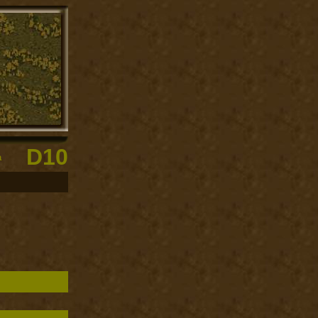
D10
а