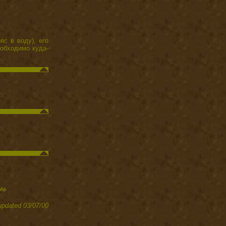
яс в воду), его
еобходимо куда-
да
.
 updated 03/07/00