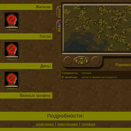
Жители:
Никого
Гости:
Никого
Равнин
Дичь:
Сложность:
низкая.
В наличии:
ничего примечательного.
Никого
Важные трофеи:
т
Подробности:
описание
|
персонажи
|
трофеи